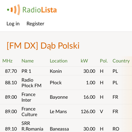
Log in
Register
Main
menu
[FM DX] Dąb Polski
MHz
Name
Location
kW
Pol.
Country
87.70
PR 1
Konin
30.00
H
PL
Radio
88.10
Płock
1.00
H
PL
Płock FM
France
89.00
Bayonne
16.00
H
FR
Inter
France
89.00
Le Mans
126.00
V
FR
Culture
SRR
89.10
R.Romania
Baneassa
30.00
H
RO