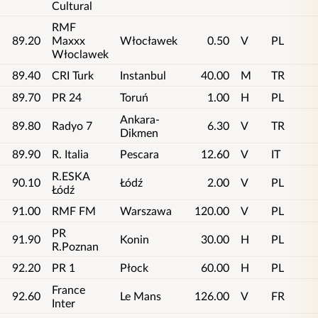
Cultural
RMF
89.20
Maxxx
Włocławek
0.50
V
PL
Włoclawek
89.40
CRI Turk
Instanbul
40.00
M
TR
89.70
PR 24
Toruń
1.00
H
PL
Ankara-
89.80
Radyo 7
6.30
V
TR
Dikmen
89.90
R. Italia
Pescara
12.60
V
IT
R.ESKA
90.10
Łódź
2.00
V
PL
Łódź
91.00
RMF FM
Warszawa
120.00
V
PL
PR
91.90
Konin
30.00
H
PL
R.Poznan
92.20
PR 1
Płock
60.00
H
PL
France
92.60
Le Mans
126.00
V
FR
Inter