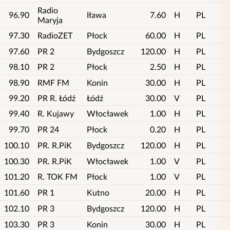
Radio
96.90
Iława
7.60
H
PL
Maryja
97.30
RadioZET
Płock
60.00
H
PL
97.60
PR 2
Bydgoszcz
120.00
H
PL
98.10
PR 2
Płock
2.50
H
PL
98.90
RMF FM
Konin
30.00
H
PL
99.20
PR R. Łódź
Łódź
30.00
V
PL
99.40
R. Kujawy
Włocławek
1.00
H
PL
99.70
PR 24
Płock
0.20
H
PL
100.10
PR. R.PiK
Bydgoszcz
120.00
H
PL
100.30
PR. R.PiK
Włocławek
1.00
V
PL
101.20
R. TOK FM
Płock
1.00
V
PL
101.60
PR 1
Kutno
20.00
H
PL
102.10
PR 3
Bydgoszcz
120.00
H
PL
103.30
PR 3
Konin
30.00
H
PL