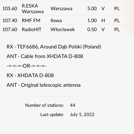
R.ESKA
105.60
Warszawa
5.00
V
PL
Warszawa
107.40
RMF FM
Iława
1.00
H
PL
107.60
RadioHIT
Włocławek
0.50
V
PL
RX - TEF6686, Around Dąb Polski (Poland)
List
ANT - Cable from XHDATA D-808
details
-=-=-=-OR-=-=-=-
RX - XHDATA D-808
ANT - Original telescopic antenna
Number of stations
44
Last update
July 5, 2022