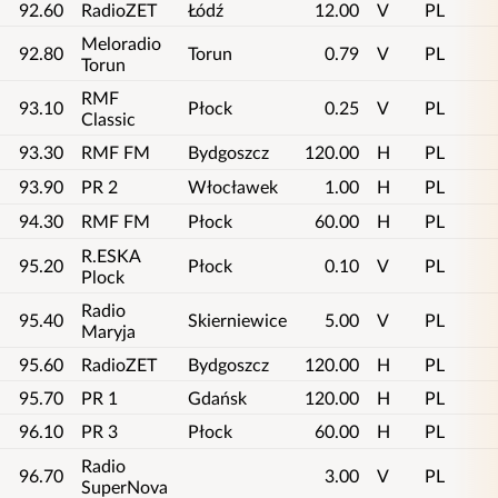
92.60
RadioZET
Łódź
12.00
V
PL
Meloradio
92.80
Torun
0.79
V
PL
Torun
RMF
93.10
Płock
0.25
V
PL
Classic
93.30
RMF FM
Bydgoszcz
120.00
H
PL
93.90
PR 2
Włocławek
1.00
H
PL
94.30
RMF FM
Płock
60.00
H
PL
R.ESKA
95.20
Płock
0.10
V
PL
Plock
Radio
95.40
Skierniewice
5.00
V
PL
Maryja
95.60
RadioZET
Bydgoszcz
120.00
H
PL
95.70
PR 1
Gdańsk
120.00
H
PL
96.10
PR 3
Płock
60.00
H
PL
Radio
96.70
3.00
V
PL
SuperNova