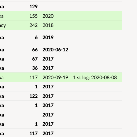
ka
129
ka
155
2020
mcy
242
2018
ka
6
2019
ka
66
2020-06-12
ka
67
2017
ka
36
2017
ka
117
2020-09-19
1 st log: 2020-08-08
ka
1
2017
ka
122
2017
ka
1
2017
ka
2017
ka
1
2017
ka
117
2017