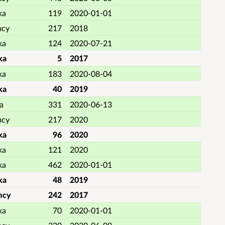
ka
119
2020-01-01
mcy
217
2018
ka
124
2020-07-21
ka
5
2017
ka
183
2020-08-04
ka
40
2019
a
331
2020-06-13
mcy
217
2020
ka
96
2020
ka
121
2020
ka
462
2020-01-01
ka
48
2019
mcy
242
2017
ka
70
2020-01-01