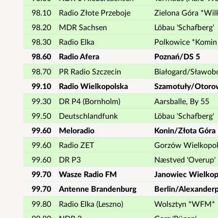
98.10
Radio Złote Przeboje
Zielona Góra *Wi
98.20
MDR Sachsen
Löbau 'Schafberg'
98.30
Radio Elka
Polkowice *Komin
98.60
Radio Afera
Poznań/DS 5
98.70
PR Radio Szczecin
Białogard/Sławob
99.10
Radio Wielkopolska
Szamotuły/Otoro
99.30
DR P4 (Bornholm)
Aarsballe, By 55
99.50
Deutschlandfunk
Löbau 'Schafberg'
99.60
Meloradio
Konin/Złota Góra
99.60
Radio ZET
Gorzów Wielkopol
99.60
DR P3
Næstved 'Overup'
99.70
Wasze Radio FM
Janowiec Wielkopo
99.70
Antenne Brandenburg
Berlin/Alexanderp
99.80
Radio Elka (Leszno)
Wolsztyn *WFM*