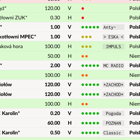
yż*
120.00
V
1
Pols
tłowni ZUK*
0.30
H
1
Pols
*
1.00
V
5
Pols
Anty-   
 kotłowni MPEC*
1.00
V
3
Pols
> ESKA <
uková hora
100.00
H
3
Pols
 IMPULS 
50.00
H
2
Nie
*
2.00
V
5
Pols
MC RADIO
100.00
H
2
Nie
iołów
120.00
V
5
Pols
*ZACHOD*
iołów
120.00
V
5
Pols
*ZACHOD*
100.00
H
2
Nie
 Karolin*
0.20
V
5
Pols
 Pogoda 
60.00
H
5
Pols
 POZNAN 
 Karolin*
0.50
V
5
Pols
Classic 