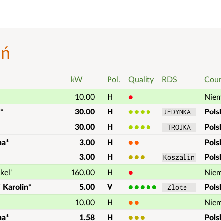
ań
kW
Pol.
Quality
RDS
Coun
10.00
H
1
Nie
c*
30.00
H
4
Pols
JEDYNKA 
30.00
H
4
Pols
 TROJKA 
na*
3.00
H
2
Pols
3.00
H
3
Pols
Koszalin
kel'
160.00
H
1
Nie
 Karolin*
5.00
V
5
Pols
 Zlote  
10.00
H
2
Nie
na*
1.58
H
3
Pols