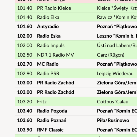
101.40
PR Radio Kielce
Kielce *Święty Krz
101.40
Radio Elka
Rawicz *Komin Ko
101.60
Antyradio
Poznań *Piątkowo
102.00
Radio Eska
Leszno *Komin b.
102.00
Radio Impuls
Ústí nad Labem/B
102.50
NDR 1 Radio MV
Garz (Rügen)
102.70
MC Radio
Poznań *Piątkowo
102.90
Radio PSR
Leipzig Wiederau
103.00
PR Radio Zachód
Zielona Góra/Jem
103.00
PR Radio Zachód
Zielona Góra/Jem
103.20
Fritz
Cottbus 'Calau'
103.40
Radio Pogoda
Poznań *Komin EC
103.60
Radio Poznań
Piła/Rusinowo
103.90
RMF Classic
Poznań *Komin EC