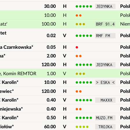
30.00
H
5
Pols
JEDYNKA 
10.00
H
2
Pols
atz'
100.00
H
3
Nie
BRF 91.4
tet
0.02
V
5
Pols
RMF FM  
a Czarnkowska*
0.05
H
1
Pols
na*
2.00
V
2
Pols
120.00
H
5
Pols
JEDYNKA 
ie, Komin REMTOR
1.00
V
3
Pols
 Karolin*
10.00
H
5
Pols
> ESKA <
iewiec*
120.00
H
2
Pols
 Karolin*
0.40
V
5
Pols
  MAXXX 
rniejewska*
0.40
H
2
Pols
 Karolin*
0.50
H
5
Pols
MUZO.FM 
miołów*
60.00
V
4
Pols
 TROJKA 