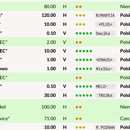
80.00
H
2
Nie
a*
120.00
H
3
Pols
R/MARYJA
*
10.00
H
3
Pols
 +PLUS+ 
*
0.10
V
5
Pols
Dwojka  
PEC*
2.00
V
2
Pols
PEC*
10.00
V
5
Pols
*
1.00
V
5
Pols
*EMAUS* 
owo
1.00
H
5
Pols
Wielko- 
PEC*
2
Pols
*
0.10
V
5
Pols
MELO-   
30.00
H
5
Pols
 TROJKA 
kel
100.00
H
2
Nie
vice*
71.00
H
2
Czec
10.00
H
3
Pols
R.POZNAN