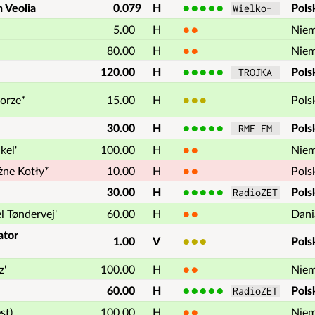
 Veolia
0.079
H
5
Pols
Wielko- 
5.00
H
2
Nie
80.00
H
2
Nie
120.00
H
5
Pols
 TROJKA 
orze*
15.00
H
3
Pols
30.00
H
5
Pols
 RMF FM 
kel'
100.00
H
2
Nie
żne Kotły*
10.00
H
2
Pols
30.00
H
5
Pols
RadioZET
 Tøndervej'
60.00
H
2
Dani
ator
1.00
V
3
Pols
z'
100.00
H
2
Nie
60.00
H
5
Pols
RadioZET
st)
100.00
H
2
Nie