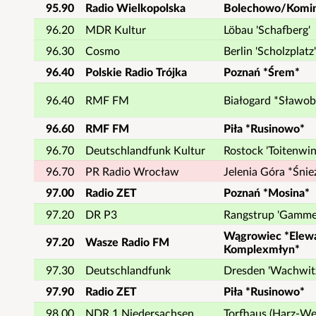
95.90
Radio Wielkopolska
Bolechowo/Komin
96.20
MDR Kultur
Löbau 'Schafberg'
96.30
Cosmo
Berlin 'Scholzplatz'
96.40
Polskie Radio Trójka
Poznań *Śrem*
96.40
RMF FM
Białogard *Sławob
96.60
RMF FM
Piła *Rusinowo*
96.70
Deutschlandfunk Kultur
Rostock 'Toitenwin
96.70
PR Radio Wrocław
Jelenia Góra *Śnie
97.00
Radio ZET
Poznań *Mosina*
97.20
DR P3
Rangstrup 'Gammel
Wągrowiec *Elew
97.20
Wasze Radio FM
Komplexmłyn*
97.30
Deutschlandfunk
Dresden 'Wachwit
97.90
Radio ZET
Piła *Rusinowo*
98.00
NDR 1 Niedersachsen
Torfhaus (Harz-We