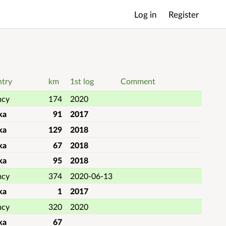
Log in
Register
Main
menu
try
km
1st log
Comment
mcy
174
2020
ka
91
2017
ka
129
2018
ka
67
2018
ka
95
2018
mcy
374
2020-06-13
ka
1
2017
mcy
320
2020
ka
67