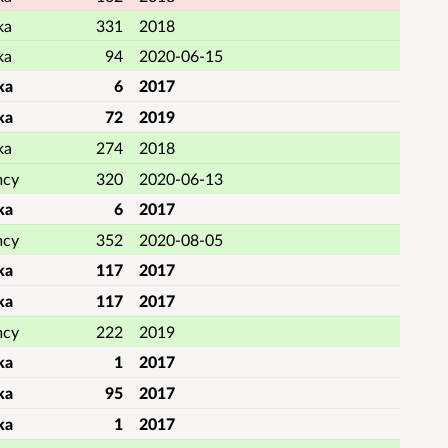
ka
331
2018
ka
94
2020-06-15
ka
6
2017
ka
72
2019
ka
274
2018
mcy
320
2020-06-13
ka
6
2017
mcy
352
2020-08-05
ka
117
2017
ka
117
2017
mcy
222
2019
ka
1
2017
ka
95
2017
ka
1
2017