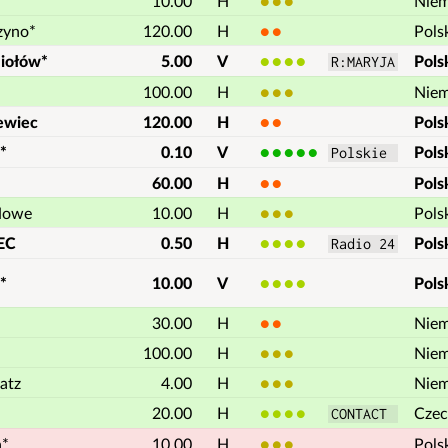
10.00
H
3
Nie
zyno*
120.00
H
2
Pols
miołów*
5.00
V
4
Pols
R:MARYJA
100.00
H
3
Nie
ewiec
120.00
H
2
Pols
*
0.10
V
5
Pols
Polskie 
60.00
H
2
Pols
Nowe
10.00
H
3
Pols
EC
0.50
H
4
Pols
Radio 24
*
10.00
V
4
Pols
30.00
H
2
Nie
100.00
H
3
Nie
atz
4.00
H
3
Nie
20.00
H
4
Czec
CONTACT 
a*
10.00
H
3
Pols