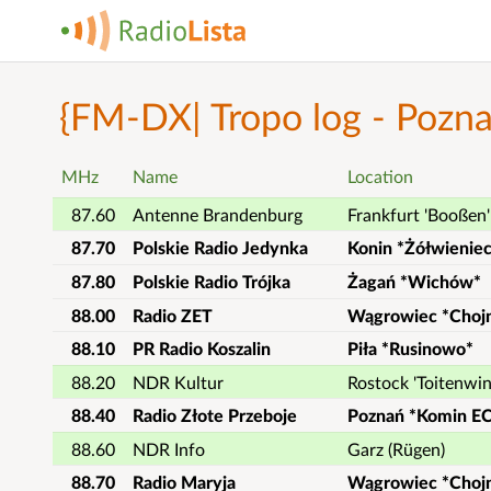
{FM-DX| Tropo log - Pozn
MHz
Name
Location
87.60
Antenne Brandenburg
Frankfurt 'Booßen'
87.70
Polskie Radio Jedynka
Konin *Żółwienie
87.80
Polskie Radio Trójka
Żagań *Wichów*
88.00
Radio ZET
Wągrowiec *Choj
88.10
PR Radio Koszalin
Piła *Rusinowo*
88.20
NDR Kultur
Rostock 'Toitenwin
88.40
Radio Złote Przeboje
Poznań *Komin EC
88.60
NDR Info
Garz (Rügen)
88.70
Radio Maryja
Wągrowiec *Choj