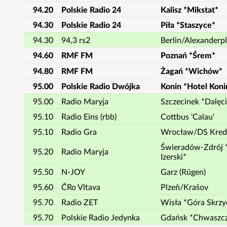
94.20
Polskie Radio 24
Kalisz *Mikstat*
94.30
Polskie Radio 24
Piła *Staszyce*
94.30
94,3 rs2
Berlin/Alexanderpl
94.60
RMF FM
Poznań *Śrem*
94.80
RMF FM
Żagań *Wichów*
95.00
Polskie Radio Dwójka
Konin *Hotel Koni
95.00
Radio Maryja
Szczecinek *Dalęc
95.10
Radio Eins (rbb)
Cottbus 'Calau'
95.10
Radio Gra
Wrocław/DS Kred
Świeradów-Zdrój 
95.20
Radio Maryja
Izerski*
95.50
N-JOY
Garz (Rügen)
95.60
ČRo Vltava
Plzeň/Krašov
95.70
Radio ZET
Wisła *Góra Skrzy
95.70
Polskie Radio Jedynka
Gdańsk *Chwaszc