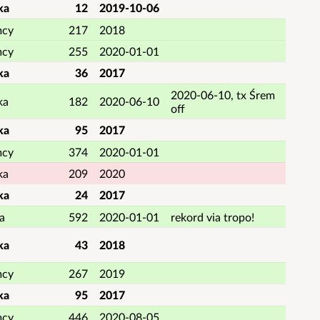
ka
12
2019-10-06
mcy
217
2018
mcy
255
2020-01-01
ka
36
2017
2020-06-10, tx Śrem
ka
182
2020-06-10
off
ka
95
2017
mcy
374
2020-01-01
ka
209
2020
ka
24
2017
a
592
2020-01-01
rekord via tropo!
ka
43
2018
mcy
267
2019
ka
95
2017
mcy
446
2020-08-05