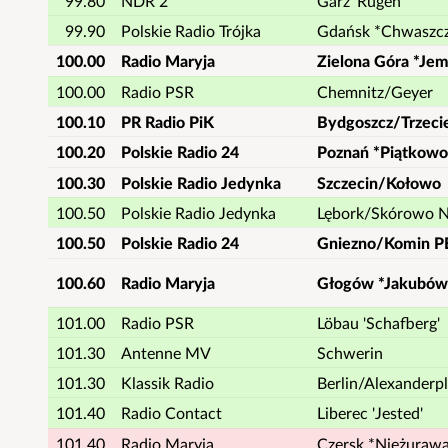
99.80
NDR 2
Garz 'Rügen'
99.90
Polskie Radio Trójka
Gdańsk *Chwaszc
100.00
Radio Maryja
Zielona Góra *Je
100.00
Radio PSR
Chemnitz/Geyer
100.10
PR Radio PiK
Bydgoszcz/Trzeci
100.20
Polskie Radio 24
Poznań *Piątkowo
100.30
Polskie Radio Jedynka
Szczecin/Kołowo
100.50
Polskie Radio Jedynka
Lębork/Skórowo 
100.50
Polskie Radio 24
Gniezno/Komin P
100.60
Radio Maryja
Głogów *Jakubów
101.00
Radio PSR
Löbau 'Schafberg'
101.30
Antenne MV
Schwerin
101.30
Klassik Radio
Berlin/Alexanderpl
101.40
Radio Contact
Liberec 'Jested'
101.40
Radio Maryja
Czersk *Nieżuraw