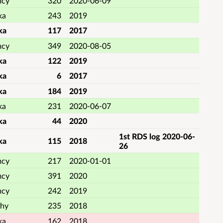
mcy
320
2020-06-09
ka
243
2019
ka
117
2017
mcy
349
2020-08-05
ka
122
2019
ka
6
2017
ka
184
2019
ka
231
2020-06-07
ka
44
2020
1st RDS log 2020-06-
ka
115
2018
26
mcy
217
2020-01-01
mcy
391
2020
mcy
242
2019
hy
235
2018
ka
162
2018