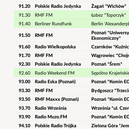
91.20
Polskie Radio Jedynka
Żagań *Wichów*
91.30
RMF FM
Łobez *Toporzyk*
91.40
Berliner Rundfunk
Berlin 'Alexanderpl
Poznań *Uniwersy
91.50
RMF FM
Ekonomiczny*
91.60
Radio Wielkopolska
Czarnków *Kuźnic
91.70
RMF FM
Wągrowiec *Choj
92.30
Polskie Radio Jedynka
Poznań *Śrem*
92.60
Radio Weekend FM
Sępólno Krajeńsk
93.00
Radio Eska (Poznań)
Poznań *Komin EC
93.30
RMF FM
Bydgoszcz *Trzec
93.50
RMF Maxxx (Poznań)
Poznań *Komin EC
93.70
Radio Września
Września *ul. Cze
93.90
Radio Muzo.FM
Poznań *Komin EC
94.10
Polskie Radio Trójka
Zielona Góra *Je