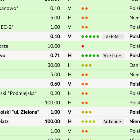
lkanowo*
0.10
V
2
Pols
5.00
H
2
Nie
 EC-2*
1.00
V
2
Pols
0.10
V
5
Pols
 AFERA  
orze
10.00
1
Pols
wo
0.71
H
5
Pols
Wielko- 
30.00
H
3
Dani
5.00
H
2
Nie
0.60
V
2
Pols
ski *Podmiejska*
0.20
H
2
Pols
100.00
H
2
Pols
lski *ul. Zielona*
1.00
V
3
Pols
latz
100.00
H
4
Nie
Antenne 
1.00
V
2
Pols