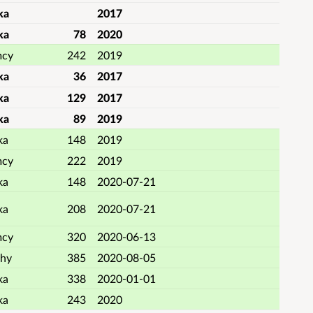
ka
2017
ka
78
2020
mcy
242
2019
ka
36
2017
ka
129
2017
ka
89
2019
ka
148
2019
mcy
222
2019
ka
148
2020-07-21
ka
208
2020-07-21
mcy
320
2020-06-13
hy
385
2020-08-05
ka
338
2020-01-01
ka
243
2020