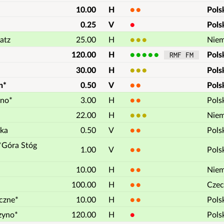
10.00
H
2
Pols
0.25
V
1
Pols
atz
25.00
H
3
Nie
120.00
H
5
Pols
 RMF FM 
30.00
H
3
Pols
n*
0.50
V
2
Pols
ino*
3.00
H
2
Pols
22.00
H
3
Nie
ka
0.50
V
2
Pols
*Góra Stóg
1.00
V
2
Pols
10.00
H
2
Nie
100.00
H
2
Czec
czne*
10.00
H
2
Pols
zyno*
120.00
H
1
Pols