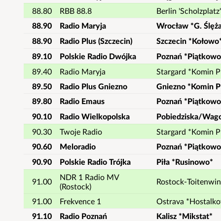
88.80
RBB 88.8
Berlin 'Scholzplatz'
88.90
Radio Maryja
Wrocław *G. Ślęż
88.90
Radio Plus (Szczecin)
Szczecin *Kołowo
89.10
Polskie Radio Dwójka
Poznań *Piątkowo
89.40
Radio Maryja
Stargard *Komin 
89.50
Radio Plus Gniezno
Gniezno *Komin 
89.80
Radio Emaus
Poznań *Piątkowo
90.10
Radio Wielkopolska
Pobiedziska/Wag
90.30
Twoje Radio
Stargard *Komin 
90.60
Meloradio
Poznań *Piątkowo
90.90
Polskie Radio Trójka
Piła *Rusinowo*
NDR 1 Radio MV
91.00
Rostock-Toitenwin
(Rostock)
91.00
Frekvence 1
Ostrava *Hostalko
91.10
Radio Poznań
Kalisz *Mikstat*