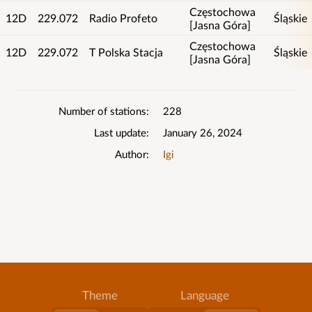
Częstochowa
12D
229.072
Radio Profeto
Śląskie
[Jasna Góra]
Częstochowa
12D
229.072
T Polska Stacja
Śląskie
[Jasna Góra]
List
Number of stations
228
details
Last update
January 26, 2024
Author
Igi
Theme
Language