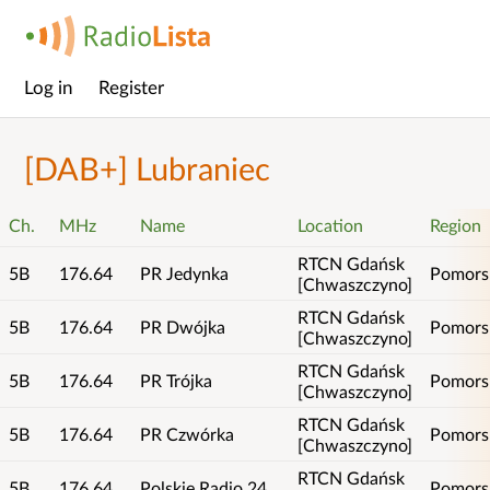
Log in
Register
Main
menu
[DAB+] Lubraniec
Ch.
MHz
Name
Location
Region
RTCN Gdańsk
5B
176.64
PR Jedynka
Pomors
[Chwaszczyno]
RTCN Gdańsk
5B
176.64
PR Dwójka
Pomors
[Chwaszczyno]
RTCN Gdańsk
5B
176.64
PR Trójka
Pomors
[Chwaszczyno]
RTCN Gdańsk
5B
176.64
PR Czwórka
Pomors
[Chwaszczyno]
RTCN Gdańsk
5B
176.64
Polskie Radio 24
Pomors