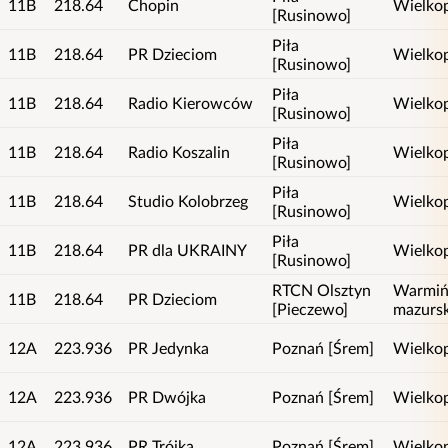
11B
218.64
Chopin
Wielkop
[Rusinowo]
Piła
11B
218.64
PR Dzieciom
Wielkop
[Rusinowo]
Piła
11B
218.64
Radio Kierowców
Wielkop
[Rusinowo]
Piła
11B
218.64
Radio Koszalin
Wielkop
[Rusinowo]
Piła
11B
218.64
Studio Kolobrzeg
Wielkop
[Rusinowo]
Piła
11B
218.64
PR dla UKRAINY
Wielkop
[Rusinowo]
RTCN Olsztyn
Warmiń
11B
218.64
PR Dzieciom
[Pieczewo]
mazursk
12A
223.936
PR Jedynka
Poznań [Śrem]
Wielkop
12A
223.936
PR Dwójka
Poznań [Śrem]
Wielkop
12A
223.936
PR Trójka
Poznań [Śrem]
Wielkop