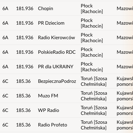
Płock
6A
181.936
Chopin
Mazowi
[Rachocin]
Płock
6A
181.936
PR Dzieciom
Mazowi
[Rachocin]
Płock
6A
181.936
Radio Kierowców
Mazowi
[Rachocin]
Płock
6A
181.936
PolskieRadio RDC
Mazowi
[Rachocin]
Płock
6A
181.936
PR dla UKRAINY
Mazowi
[Rachocin]
Toruń [Szosa
Kujaws
6C
185.36
BezpiecznaPodroz
Chełmińska]
pomors
Toruń [Szosa
Kujaws
6C
185.36
Muzo FM
Chełmińska]
pomors
Toruń [Szosa
Kujaws
6C
185.36
WP Radio
Chełmińska]
pomors
Toruń [Szosa
Kujaws
6C
185.36
Radio Profeto
Chełmińska]
pomors