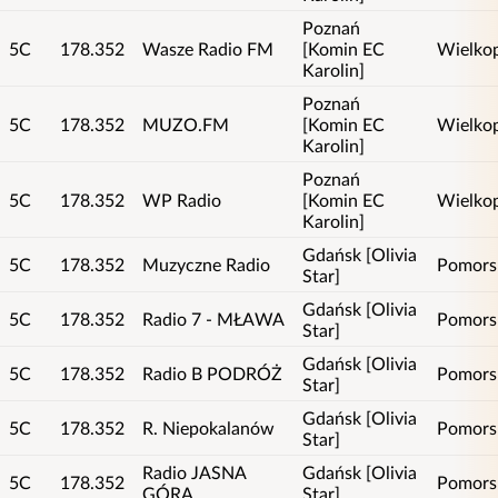
Poznań
5C
178.352
Wasze Radio FM
[Komin EC
Wielkop
Karolin]
Poznań
5C
178.352
MUZO.FM
[Komin EC
Wielkop
Karolin]
Poznań
5C
178.352
WP Radio
[Komin EC
Wielkop
Karolin]
Gdańsk [Olivia
5C
178.352
Muzyczne Radio
Pomors
Star]
Gdańsk [Olivia
5C
178.352
Radio 7 - MŁAWA
Pomors
Star]
Gdańsk [Olivia
5C
178.352
Radio B PODRÓŻ
Pomors
Star]
Gdańsk [Olivia
5C
178.352
R. Niepokalanów
Pomors
Star]
Radio JASNA
Gdańsk [Olivia
5C
178.352
Pomors
GÓRA
Star]