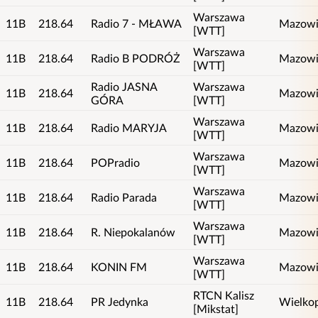
Warszawa
11B
218.64
Radio 7 - MŁAWA
Mazowi
[WTT]
Warszawa
11B
218.64
Radio B PODRÓŻ
Mazowi
[WTT]
Radio JASNA
Warszawa
11B
218.64
Mazowi
GÓRA
[WTT]
Warszawa
11B
218.64
Radio MARYJA
Mazowi
[WTT]
Warszawa
11B
218.64
POPradio
Mazowi
[WTT]
Warszawa
11B
218.64
Radio Parada
Mazowi
[WTT]
Warszawa
11B
218.64
R. Niepokalanów
Mazowi
[WTT]
Warszawa
11B
218.64
KONIN FM
Mazowi
[WTT]
RTCN Kalisz
11B
218.64
PR Jedynka
Wielkop
[Mikstat]