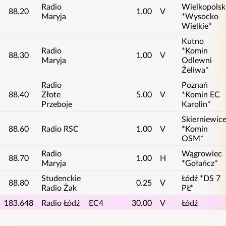
Radio
Wielkopolsk
88.20
1.00
V
Maryja
*Wysocko
Wielkie*
Kutno
Radio
*Komin
88.30
1.00
V
Maryja
Odlewni
Żeliwa*
Radio
Poznań
88.40
Złote
5.00
V
*Komin EC
Przeboje
Karolin*
Skierniewic
88.60
Radio RSC
1.00
V
*Komin
OSM*
Radio
Wągrowiec
88.70
1.00
H
Maryja
*Gołańcz*
Studenckie
Łódź *DS 7
88.80
0.25
V
Radio Żak
PŁ*
183.648
Radio Łódź
EC4
30.00
V
Łódź