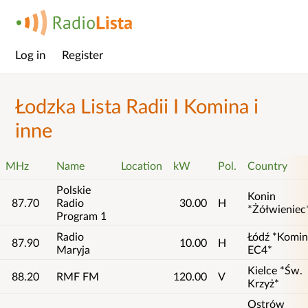
Log in
Register
Main
menu
Łodzka Lista Radii I Komina i
inne
MHz
Name
Location
kW
Pol.
Country
Polskie
Konin
87.70
Radio
30.00
H
*Żółwieniec
Program 1
Radio
Łódź *Komin
87.90
10.00
H
Maryja
EC4*
Kielce *Św.
88.20
RMF FM
120.00
V
Krzyż*
Ostrów