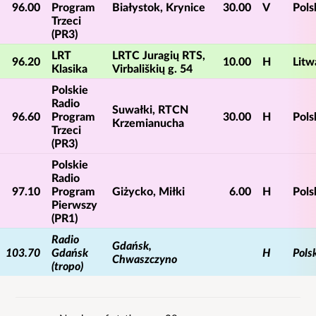
96.00
Program
Białystok, Krynice
30.00
V
Pols
Trzeci
(PR3)
LRT
LRTC Juragių RTS,
96.20
10.00
H
Litw
Klasika
Virbališkių g. 54
Polskie
Radio
Suwałki, RTCN
96.60
Program
30.00
H
Pols
Krzemianucha
Trzeci
(PR3)
Polskie
Radio
97.10
Program
Giżycko, Miłki
6.00
H
Pols
Pierwszy
(PR1)
Radio
Gdańsk,
103.70
Gdańsk
H
Pols
Chwaszczyno
(tropo)