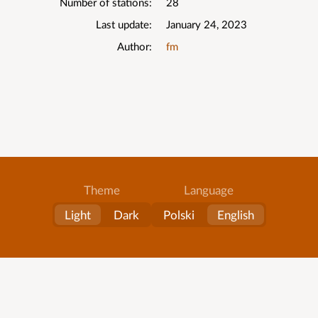
List
Number of stations
28
details
Last update
January 24, 2023
Author
fm
Theme
Language
Light
Dark
Polski
English
About
All lists
Contact
Terms of service
© RadioLista
Application
v3.61
2012-2026
version