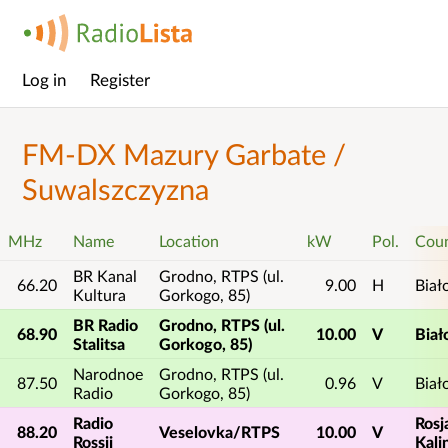
Log in
Register
Main
menu
FM-DX Mazury Garbate /
Suwalszczyzna
MHz
Name
Location
kW
Pol.
Cou
BR Kanal
Grodno, RTPS (ul.
66.20
9.00
H
Biał
Kultura
Gorkogo, 85)
BR Radio
Grodno, RTPS (ul.
68.90
10.00
V
Biał
Stalitsa
Gorkogo, 85)
Narodnoe
Grodno, RTPS (ul.
87.50
0.96
V
Biał
Radio
Gorkogo, 85)
Radio
Rosj
88.20
Veselovka/RTPS
10.00
V
Rossii
Kali