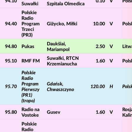
94.10
0.10
V
Pols
Suwałki
Szpitala Olmedica
Polskie
Radio
94.40
Program
Giżycko, Miłki
10.00
V
Pols
Trzeci
(PR3)
Daukšiai,
94.80
Pukas
2.50
V
Litw
Mariampol
Suwałki, RTCN
95.10
RMF FM
1.60
V
Pols
Krzemianucha
Polskie
Radio
Program
Gdańsk,
95.70
120.00
H
Pols
Pierwszy
Chwaszczyno
(PR1)
(tropo)
Radio na
Rosj
95.80
Gusev
1.60
V
Vostoke
Kali
Polskie
Radio