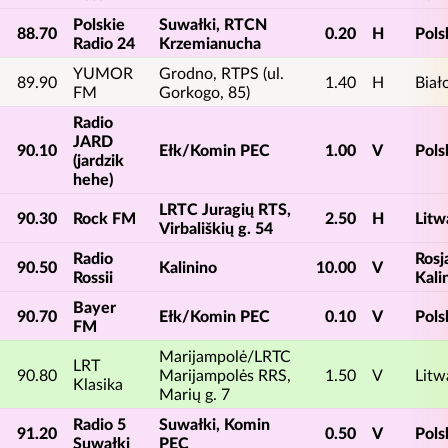
Polskie
Suwałki, RTCN
88.70
0.20
H
Pols
Radio 24
Krzemianucha
YUMOR
Grodno, RTPS (ul.
89.90
1.40
H
Biał
FM
Gorkogo, 85)
Radio
JARD
90.10
Ełk/Komin PEC
1.00
V
Pols
(jardzik
hehe)
LRTC Juragių RTS,
90.30
Rock FM
2.50
H
Litw
Virbališkių g. 54
Radio
Rosj
90.50
Kalinino
10.00
V
Rossii
Kali
Bayer
90.70
Ełk/Komin PEC
0.10
V
Pols
FM
Marijampolė/LRTC
LRT
90.80
Marijampolės RRS,
1.50
V
Litw
Klasika
Marių g. 7
Radio 5
Suwałki, Komin
91.20
0.50
V
Pols
Suwałki
PEC