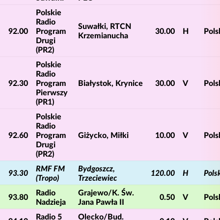
Polskie
Radio
Suwałki, RTCN
92.00
Program
30.00
H
Pols
Krzemianucha
Drugi
(PR2)
Polskie
Radio
92.30
Program
Białystok, Krynice
30.00
V
Pols
Pierwszy
(PR1)
Polskie
Radio
92.60
Program
Giżycko, Miłki
10.00
V
Pols
Drugi
(PR2)
RMF FM
Bydgoszcz,
93.30
120.00
H
Pols
(Tropo)
Trzeciewiec
Radio
Grajewo/K. Św.
93.80
0.50
V
Pols
Nadzieja
Jana Pawła II
Radio 5
Olecko/Bud.