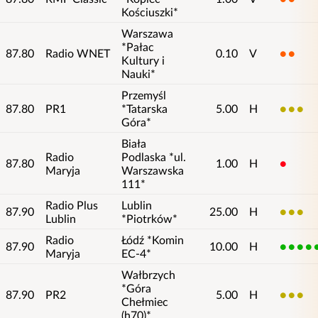
Kościuszki*
Warszawa
*Pałac
87.80
Radio WNET
0.10
V
2
Kultury i
Nauki*
Przemyśl
87.80
PR1
*Tatarska
5.00
H
3
Góra*
Biała
Radio
Podlaska *ul.
87.80
1.00
H
1
Maryja
Warszawska
111*
Radio Plus
Lublin
87.90
25.00
H
3
Lublin
*Piotrków*
Radio
Łódź *Komin
87.90
10.00
H
5
Maryja
EC-4*
Wałbrzych
*Góra
87.90
PR2
5.00
H
3
Chełmiec
(h70)*