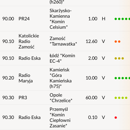
(h260)*
Skarżysko-
Kamienna
90.00
PR24
1.00
H
5
*Komin
Celsium*
Katolickie
Zamość
90.10
Radio
12.60
V
2
*Tarnawatka*
Zamość
Łódź *Komin
90.10
Radio Eska
2.00
V
3
EC-4*
Kamieńsk
Radio
*Góra
90.20
10.00
V
5
Maryja
Kamieńska
(h75)*
Opole
90.30
PR3
60.00
V
4
*Chrzelice*
Przemyśl
*Komin
90.30
Radio Eska
0.10
V
1
Ciepłowni
Zasanie*