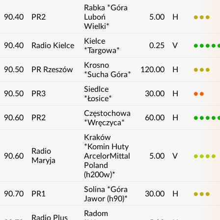
Rabka *Góra
90.40
PR2
Luboń
5.00
H
3
Wielki*
Kielce
90.40
Radio Kielce
0.25
V
5
*Targowa*
Krosno
90.50
PR Rzeszów
120.00
H
3
*Sucha Góra*
Siedlce
90.50
PR3
30.00
H
2
*Łosice*
Częstochowa
90.60
PR2
60.00
H
5
*Wręczyca*
Kraków
*Komin Huty
Radio
90.60
ArcelorMittal
5.00
V
4
Maryja
Poland
(h200w)*
Solina *Góra
90.70
PR1
30.00
H
3
Jawor (h90)*
Radom
Radio Plus