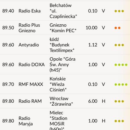
Bełchatów
89.40
Radio Eska
*ul.
0.10
V
3
Czapliniecka*
Radio Plus
Gniezno
89.50
10.00
V
2
Gniezno
*Komin PEC*
Łódź
89.60
Antyradio
*Budynek
1.12
V
3
Textilimpex*
Opole *Góra
89.60
Radio DOXA
Św. Anny
1.00
V
4
(h45)*
Końskie
89.70
RMF MAXX
*Wieża
0.10
V
4
Ciśnień*
Wrocław
89.80
Radio RAM
6.00
H
3
*Żórawina*
Mielec
Radio
*Stadion
89.80
1.00
H
3
Maryja
MOSiR
(h60n)*