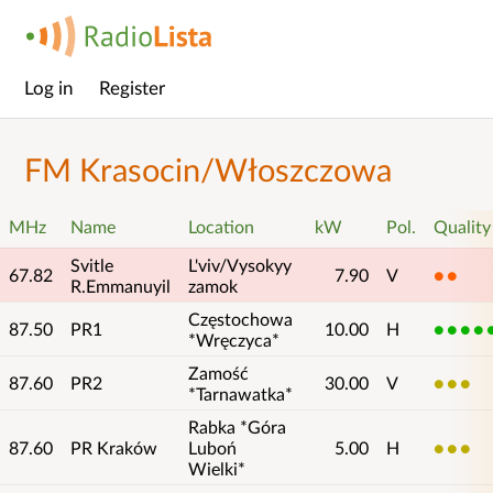
Log in
Register
Main
menu
FM Krasocin/Włoszczowa
MHz
Name
Location
kW
Pol.
Quality
Svitle
L'viv/Vysokyy
67.82
7.90
V
2
R.Emmanuyil
zamok
Częstochowa
87.50
PR1
10.00
H
5
*Wręczyca*
Zamość
87.60
PR2
30.00
V
3
*Tarnawatka*
Rabka *Góra
87.60
PR Kraków
Luboń
5.00
H
3
Wielki*