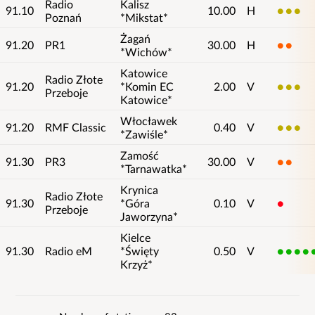
Radio
Kalisz
91.10
10.00
H
3
Poznań
*Mikstat*
Żagań
91.20
PR1
30.00
H
2
*Wichów*
Katowice
Radio Złote
91.20
*Komin EC
2.00
V
3
Przeboje
Katowice*
Włocławek
91.20
RMF Classic
0.40
V
3
*Zawiśle*
Zamość
91.30
PR3
30.00
V
2
*Tarnawatka*
Krynica
Radio Złote
91.30
*Góra
0.10
V
1
Przeboje
Jaworzyna*
Kielce
91.30
Radio eM
*Święty
0.50
V
5
Krzyż*