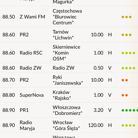
Magurka*
Częstochowa
88.50
Z Wami FM
*Biurowiec
3
Centrum*
Tarnów
88.60
PR2
10.00
H
3
*Lichwin*
Skierniewice
88.60
Radio RSC
*Komin
1.00
H
4
OSM*
88.60
Radio ZW
Radio ZW
0.50
V
4
Ryki
88.70
PR2
10.00
H
2
*Janiszewska*
Kraków
88.80
SuperNova
1.00
V
2
*Rajsko*
Włoszczowa
88.90
PR1
3.20
V
5
*Dobromierz*
Radio
Wrocław
88.90
120.00
H
4
Maryja
*Góra Ślęża*
Warszawa