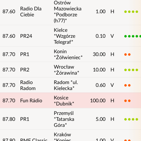
Ostrów
Radio Dla
Mazowiecka
87.60
1.00
H
4
Ciebie
*Podborze
(h77)*
Kielce
87.60
PR24
*Wzgórze
0.10
V
5
Telegraf*
Konin
87.70
PR1
30.00
H
2
*Żółwieniec*
Wrocław
87.70
PR2
10.00
H
4
*Żórawina*
Radio
Radom *ul.
87.70
0.60
V
2
Radom
Kielecka*
Kosice
87.70
Fun Rádio
100.00
H
2
*Dubnik*
Przemyśl
87.80
PR1
*Tatarska
5.00
H
4
Góra*
Kraków
87.80
RMF Classic
*Kopiec
1.00
V
2