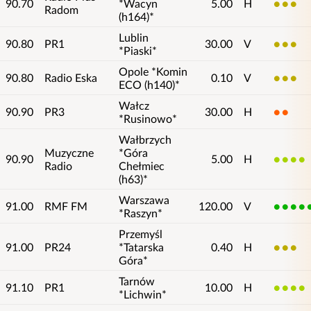
90.70
*Wacyn
5.00
H
3
Radom
(h164)*
Lublin
90.80
PR1
30.00
V
3
*Piaski*
Opole *Komin
90.80
Radio Eska
0.10
V
3
ECO (h140)*
Wałcz
90.90
PR3
30.00
H
2
*Rusinowo*
Wałbrzych
Muzyczne
*Góra
90.90
5.00
H
4
Radio
Chełmiec
(h63)*
Warszawa
91.00
RMF FM
120.00
V
5
*Raszyn*
Przemyśl
91.00
PR24
*Tatarska
0.40
H
3
Góra*
Tarnów
91.10
PR1
10.00
H
4
*Lichwin*