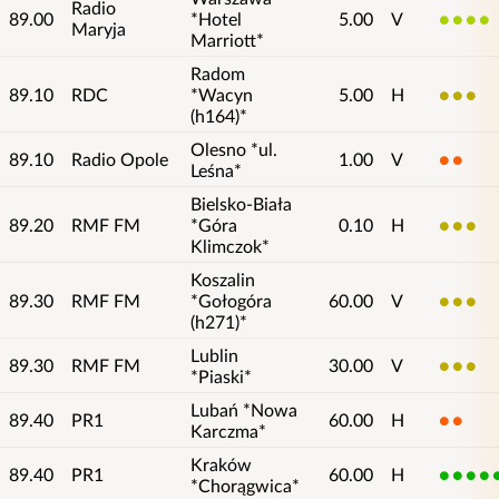
Radio
89.00
*Hotel
5.00
V
4
Maryja
Marriott*
Radom
89.10
RDC
*Wacyn
5.00
H
3
(h164)*
Olesno *ul.
89.10
Radio Opole
1.00
V
2
Leśna*
Bielsko-Biała
89.20
RMF FM
*Góra
0.10
H
3
Klimczok*
Koszalin
89.30
RMF FM
*Gołogóra
60.00
V
3
(h271)*
Lublin
89.30
RMF FM
30.00
V
3
*Piaski*
Lubań *Nowa
89.40
PR1
60.00
H
2
Karczma*
Kraków
89.40
PR1
60.00
H
5
*Chorągwica*