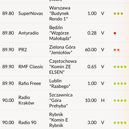
Warszawa
89.80
SuperNovas
*Budynek
1.00
V
3
Rondo 1*
Będzin
89.80
Antyradio
*Wzgórze
0.28
V
1
Małobądz*
Zielona Góra
89.90
PR2
60.00
V
2
*Jemiołów*
Częstochowa
89.90
RMF Classic
*Komin ZE
0.65
V
4
ELSEN*
Lublin
89.90
Rafio Freee
1.00
V
4
*Raabego*
Szczawnica
Radio
90.00
*Góra
10.00
H
4
Kraków
Prehyba*
Rybnik
*Komin E
90.00
Radio 90
3.00
V
4
Rybnik