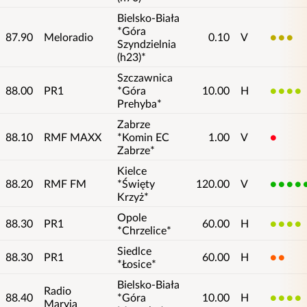
Bielsko-Biała
*Góra
87.90
Meloradio
0.10
V
3
Szyndzielnia
(h23)*
Szczawnica
88.00
PR1
*Góra
10.00
H
4
Prehyba*
Zabrze
88.10
RMF MAXX
*Komin EC
1.00
V
1
Zabrze*
Kielce
88.20
RMF FM
*Święty
120.00
V
5
Krzyż*
Opole
88.30
PR1
60.00
H
4
*Chrzelice*
Siedlce
88.30
PR1
60.00
H
2
*Łosice*
Bielsko-Biała
Radio
88.40
*Góra
10.00
H
4
Maryja