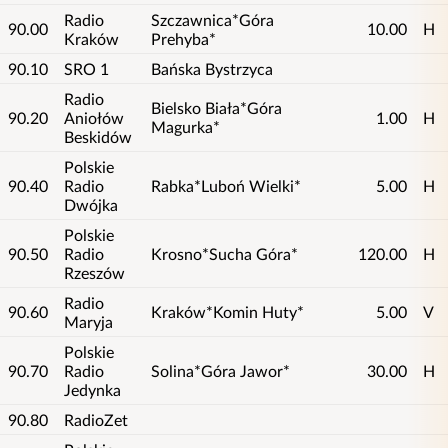
Radio
Szczawnica*Góra
90.00
10.00
H
Kraków
Prehyba*
90.10
SRO 1
Bańska Bystrzyca
Radio
Bielsko Biała*Góra
90.20
Aniołów
1.00
H
Magurka*
Beskidów
Polskie
90.40
Radio
Rabka*Luboń Wielki*
5.00
H
Dwójka
Polskie
90.50
Radio
Krosno*Sucha Góra*
120.00
H
Rzeszów
Radio
90.60
Kraków*Komin Huty*
5.00
V
Maryja
Polskie
90.70
Radio
Solina*Góra Jawor*
30.00
H
Jedynka
90.80
RadioZet