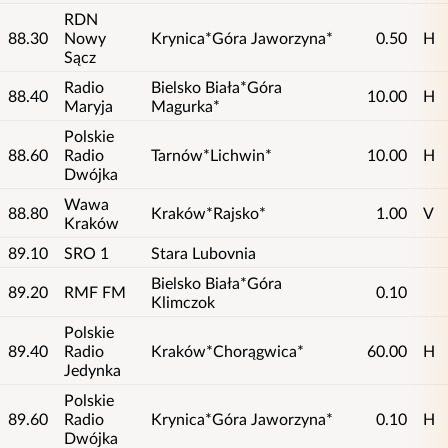
RDN
88.30
Nowy
Krynica*Góra Jaworzyna*
0.50
H
Sącz
Radio
Bielsko Biała*Góra
88.40
10.00
H
Maryja
Magurka*
Polskie
88.60
Radio
Tarnów*Lichwin*
10.00
H
Dwójka
Wawa
88.80
Kraków*Rajsko*
1.00
V
Kraków
89.10
SRO 1
Stara Lubovnia
Bielsko Biała*Góra
89.20
RMF FM
0.10
Klimczok
Polskie
89.40
Radio
Kraków*Chorągwica*
60.00
H
Jedynka
Polskie
89.60
Radio
Krynica*Góra Jaworzyna*
0.10
H
Dwójka