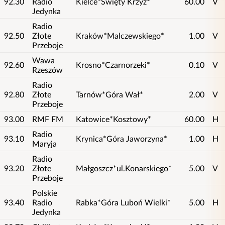
92.30
Radio
Kielce*Święty Krzyż*
60.00
V
Jedynka
Radio
92.50
Złote
Kraków*Malczewskiego*
1.00
V
Przeboje
Wawa
92.60
Krosno*Czarnorzeki*
0.10
V
Rzeszów
Radio
92.80
Złote
Tarnów*Góra Wał*
2.00
V
Przeboje
93.00
RMF FM
Katowice*Kosztowy*
60.00
H
Radio
93.10
Krynica*Góra Jaworzyna*
1.00
H
Maryja
Radio
93.20
Złote
Małgoszcz*ul.Konarskiego*
5.00
V
Przeboje
Polskie
93.40
Radio
Rabka*Góra Luboń Wielki*
5.00
H
Jedynka