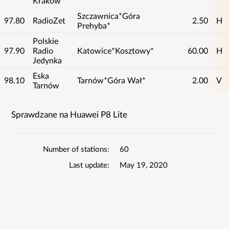
Kraków
Szczawnica*Góra
97.80
RadioZet
2.50
H
Prehyba*
Polskie
97.90
Radio
Katowice*Kosztowy*
60.00
H
Jedynka
Eska
98.10
Tarnów*Góra Wał*
2.00
V
Tarnów
Sprawdzane na Huawei P8 Lite
List
details
Number of stations
60
Last update
May 19, 2020