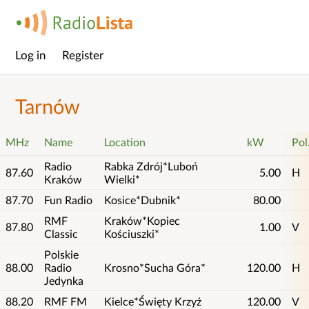
Log in
Register
Main
menu
Tarnów
MHz
Name
Location
kW
Pol
Radio
Rabka Zdrój*Luboń
87.60
5.00
H
Kraków
Wielki*
87.70
Fun Radio
Kosice*Dubnik*
80.00
RMF
Kraków*Kopiec
87.80
1.00
V
Classic
Kościuszki*
Polskie
88.00
Radio
Krosno*Sucha Góra*
120.00
H
Jedynka
88.20
RMF FM
Kielce*Święty Krzyż
120.00
V