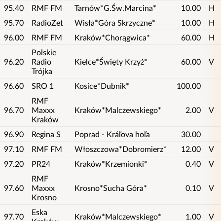
95.40
RMF FM
Tarnów*G.Św.Marcina*
10.00
H
95.70
RadioZet
Wisła*Góra Skrzyczne*
10.00
H
96.00
RMF FM
Kraków*Chorągwica*
60.00
H
Polskie
96.20
Radio
Kielce*Święty Krzyż*
60.00
V
Trójka
96.60
SRO 1
Kosice*Dubnik*
100.00
RMF
96.70
Maxxx
Kraków*Malczewskiego*
2.00
V
Kraków
96.90
Regina S
Poprad - Kráľova hoľa
30.00
97.10
RMF FM
Włoszczowa*Dobromierz*
12.00
V
97.20
PR24
Kraków*Krzemionki*
0.40
V
RMF
97.60
Maxxx
Krosno*Sucha Góra*
0.10
V
Krosno
Eska
97.70
Kraków*Malczewskiego*
1.00
V