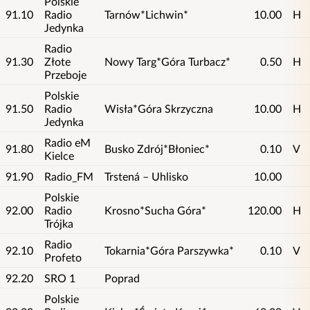
Polskie
91.10
Radio
Tarnów*Lichwin*
10.00
H
Jedynka
Radio
91.30
Złote
Nowy Targ*Góra Turbacz*
0.50
H
Przeboje
Polskie
91.50
Radio
Wisła*Góra Skrzyczna
10.00
H
Jedynka
Radio eM
91.80
Busko Zdrój*Błoniec*
0.10
V
Kielce
91.90
Radio_FM
Trstená – Uhlisko
10.00
Polskie
92.00
Radio
Krosno*Sucha Góra*
120.00
H
Trójka
Radio
92.10
Tokarnia*Góra Parszywka*
0.10
V
Profeto
92.20
SRO 1
Poprad
Polskie