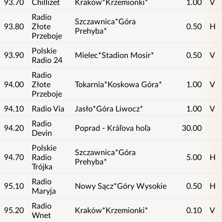
93.70
Chillizet
Kraków*Krzemionki*
1.00
V
Radio
Szczawnica*Góra
93.80
Złote
0.50
H
Prehyba*
Przeboje
Polskie
93.90
Mielec*Stadion Mosir*
0.50
V
Radio 24
Radio
94.00
Złote
Tokarnia*Koskowa Góra*
1.00
V
Przeboje
94.10
Radio Via
Jasło*Góra Liwocz*
1.00
V
Radio
94.20
Poprad - Kráľova hoľa
30.00
Devin
Polskie
Szczawnica*Góra
94.70
Radio
5.00
H
Prehyba*
Trójka
Radio
95.10
Nowy Sącz*Góry Wysokie
0.50
H
Maryja
Radio
95.20
Kraków*Krzemionki*
0.10
V
Wnet