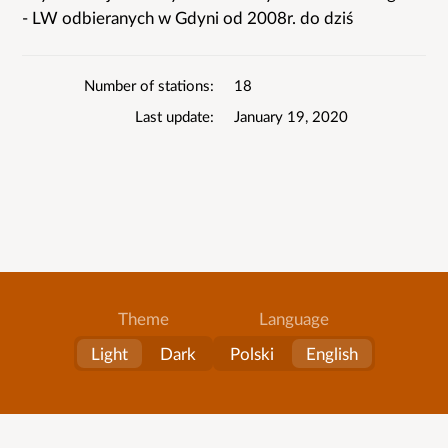
List
- LW odbieranych w Gdyni od 2008r. do dziś
details
Number of stations
18
Last update
January 19, 2020
Theme
Language
Light
Dark
Polski
English
About
All lists
Contact
Terms of service