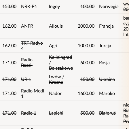
wy
153.00
NRK P1
Ingoy
100.00
Norwegia
20
ba
sy
162.00
ANFR
Allouis
2000.00
Francja
20
Int
TRT Radyo
162.00
Agri
1000.00
Turcja
4
Kaliningrad
Radio
171.00
/
600.00
Rosja
Rossii
Bolszakowo
Lwów /
171.00
UR 1
150.00
Ukraina
Krasne
Radio Medi
171.00
Nador
1600.00
Maroko
1
nie
Bi
171.00
Radio 1
Lapichi
500.00
Białoruś
Ra
Pr