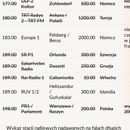
DLF 2
ni
177.00
Zehlendorf
500.00
Niemcy
Kultur
cz
TRT Radyo
Ankara /
180.00
1200.00
Turcja
2 - TRT FM
Polatli
ni
Felsberg /
cz
183.00
Europe 1
2000.00
Niemcy
Berus
w j
fr
189.00
SR P1
Orlunda
300.00
Szwecja
Sakartvelos
189.00
Duszeti
250.00
Gruzja
Radio
189.00
Rai Radio 1
Caltanisetta
10.00
Włochy
Helissandur
189.00
RUV 1/2
/
300.00
Islandia
Gufuskalar
PR1 /
Warszawa /
wy
198.00
200.00
Polska
Parlament
Raszyn
20
Wykaz stacji radiowych nadawanych na falach długich