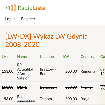
Log in
Register
Main
menu
[LW-DX] Wykaz LW Gdynia
2008-2020
kHz
Name
Location
kW
Country
Co
RR 1
Actualitati
Braszów /
da
153.00
200.00
Rumunia
/ Antena
Bod
12
Satelor
wy
153.00
DLF 1
Donebach
500.00
Niemcy
20
Radio
153.00
Tałdom
300.00
Rosja
Junost FM