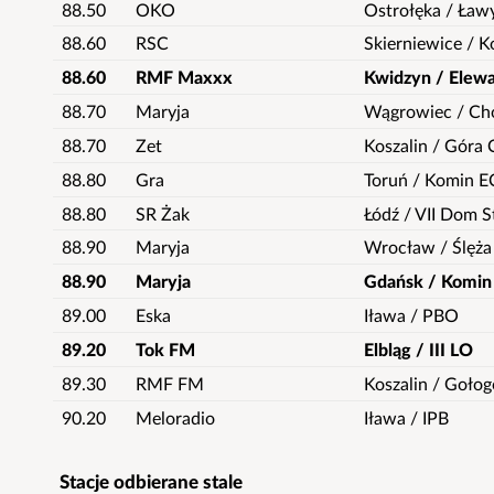
88.50
OKO
Ostrołęka / Ław
88.60
RSC
Skierniewice /
88.60
RMF Maxxx
Kwidzyn / Elew
88.70
Maryja
Wągrowiec / Ch
88.70
Zet
Koszalin / Góra
88.80
Gra
Toruń / Komin E
88.80
SR Żak
Łódź / VII Dom S
88.90
Maryja
Wrocław / Ślęża
88.90
Maryja
Gdańsk / Komin
89.00
Eska
Iława / PBO
89.20
Tok FM
Elbląg / III LO
89.30
RMF FM
Koszalin / Gołog
90.20
Meloradio
Iława / IPB
Stacje odbierane stale