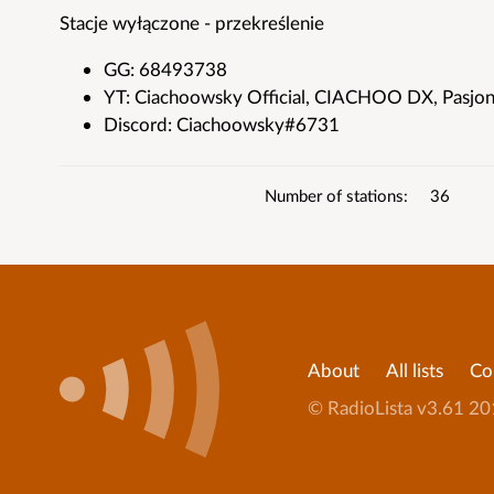
List
Stacje wyłączone - przekreślenie
details
GG: 68493738
YT: Ciachoowsky Official, CIACHOO DX, Pasjon
Discord: Ciachoowsky#6731
Number of stations
36
About
All lists
Co
© RadioLista
Applicati
v3.61
20
version