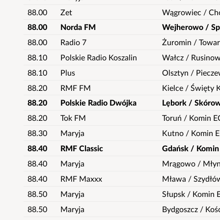
88.00
Zet
Wągrowiec / Ch
88.00
Norda FM
Wejherowo / S
88.00
Radio 7
Żuromin / Towa
88.10
Polskie Radio Koszalin
Wałcz / Rusino
88.10
Plus
Olsztyn / Piecz
88.20
RMF FM
Kielce / Święty 
88.20
Polskie Radio Dwójka
Lębork / Skóro
88.20
Tok FM
Toruń / Komin E
88.30
Maryja
Kutno / Komin 
88.40
RMF Classic
Gdańsk / Komin
88.40
Maryja
Mrągowo / Mły
88.40
RMF Maxxx
Mława / Szydłó
88.50
Maryja
Słupsk / Komin 
88.50
Maryja
Bydgoszcz / Kośc