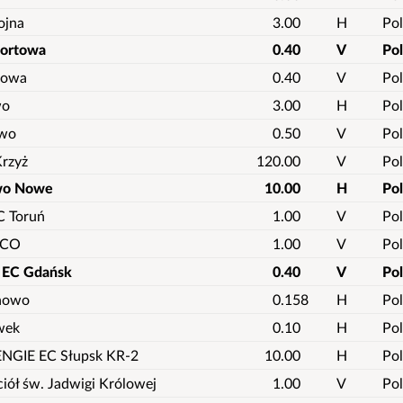
ojna
3.00
H
Pol
portowa
0.40
V
Po
rowa
0.40
V
Pol
wo
3.00
H
Pol
ewo
0.50
V
Pol
Krzyż
120.00
V
Pol
wo Nowe
10.00
H
Po
C Toruń
1.00
V
Pol
ECO
1.00
V
Pol
 EC Gdańsk
0.40
V
Po
nowo
0.158
H
Pol
wek
0.10
H
Pol
ENGIE EC Słupsk KR-2
10.00
H
Pol
iół św. Jadwigi Królowej
1.00
V
Pol