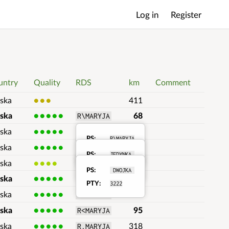
Log in
Register
Main
menu
untry
Quality
RDS
km
Comment
ska
3
411
lska
5
68
R\MARYJA
ska
5
238
JEDYNKA 
PS
R\MARYJA
RDS
ska
5
407
 DWOJKA 
PTY
3232
PS
JEDYNKA 
RDS
details
ska
4
114
PTY
3211
PS
 DWOJKA 
RDS
details
lska
5
21
 Pogoda 
PTY
3222
details
ska
5
188
Radio 24
lska
5
95
R<MARYJA
ska
5
318
R.MARYJA