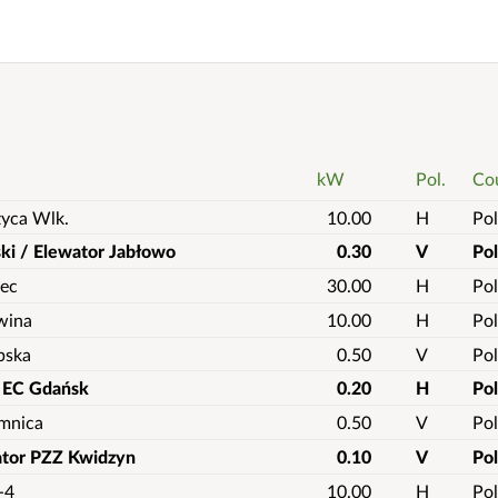
kW
Pol.
Co
yca Wlk.
10.00
H
Pol
ki / Elewator Jabłowo
0.30
V
Po
iec
30.00
H
Pol
wina
10.00
H
Pol
bska
0.50
V
Pol
 EC Gdańsk
0.20
H
Po
amnica
0.50
V
Pol
ator PZZ Kwidzyn
0.10
V
Po
-4
10.00
H
Pol