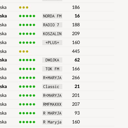
ska
3
186
lska
5
16
NORDA FM
ska
5
188
RADIO 7 
ska
5
209
KOSZALIN
ska
5
160
 +PLUS+ 
ska
3
445
lska
5
62
 DWOJKA 
ska
5
166
 TOK FM 
ska
5
266
R*MARYJA
lska
5
21
Classic 
ska
5
201
R<MARYJA
ska
5
207
RMFMAXXX
ska
5
93
R MARYJA
ska
5
160
R Maryja