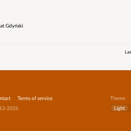
at Gdyński
Las
ntact
Terms of service
Theme
on
12-2026
Light