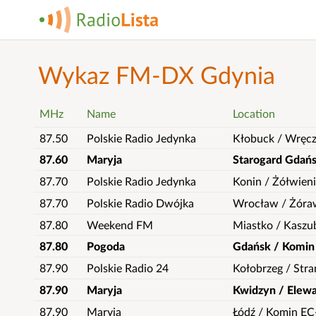
Wykaz FM-DX Gdynia
MHz
Name
Location
87.50
Polskie Radio Jedynka
Kłobuck / Wręcz
87.60
Maryja
Starogard Gdańs
87.70
Polskie Radio Jedynka
Konin / Żółwien
87.70
Polskie Radio Dwójka
Wrocław / Żóra
87.80
Weekend FM
Miastko / Kaszu
87.80
Pogoda
Gdańsk / Komin
87.90
Polskie Radio 24
Kołobrzeg / Str
87.90
Maryja
Kwidzyn / Elew
87.90
Maryja
Łódź / Komin EC