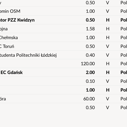
y
0.50
V
Pol
 Komin OSM
1.00
V
Pol
ator PZZ Kwidzyn
0.50
H
Po
ojna
1.58
H
Pol
 Chełmska
1.00
H
Pol
C Toruń
0.50
V
Pol
tudenta Politechniki Łódzkiej
0.40
V
Pol
120.00
H
Pol
 EC Gdańsk
2.00
H
Po
0.10
V
Pol
1.00
H
Po
óra
60.00
V
Pol
0.50
V
Pol