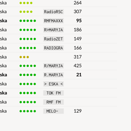
ska
4
264
ska
4
307
RadioRSC
lska
5
95
RMFMAXXX
ska
5
186
R>MARYJA
ska
5
149
RadioZET
ska
5
166
RADIOGRA
ska
3
317
ska
5
425
R/MARYJA
lska
5
21
R.MARYJA
ska
5
> ESKA <
lska
5
 TOK FM 
ska
5
 RMF FM 
ska
5
129
 MELO-  