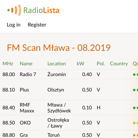
Log in
Register
Main
menu
FM Scan Mława - 08.2019
MHz
Name
Location
kW
Pol.
Country
Qu
88.00
Radio 7
Żuromin
0.40
V
5
88.10
Plus
Olsztyn
0.50
V
5
RMF
Mława /
88.40
0.10
H
5
Maxxx
Szydłówek
Ostrołęka
88.50
OKO
0.50
V
4
/ Ławy
88.80
Gra
Toruń
0.50
V
3