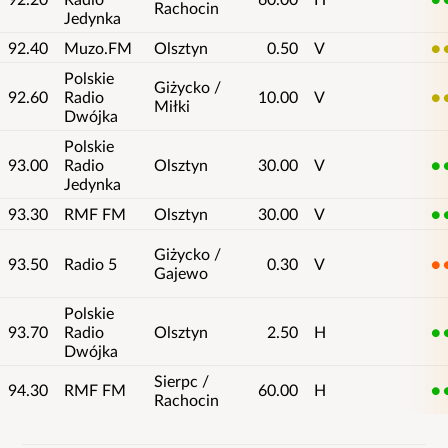
Rachocin
Jedynka
92.40
Muzo.FM
Olsztyn
0.50
V
3
Polskie
Giżycko /
92.60
Radio
10.00
V
3
Miłki
Dwójka
Polskie
93.00
Radio
Olsztyn
30.00
V
5
Jedynka
93.30
RMF FM
Olsztyn
30.00
V
5
Giżycko /
93.50
Radio 5
0.30
V
2
Gajewo
Polskie
93.70
Radio
Olsztyn
2.50
H
5
Dwójka
Sierpc /
94.30
RMF FM
60.00
H
5
Rachocin