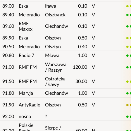
89.00
Eska
Iława
0.10
V
4
89.40
Meloradio
Olsztynek
0.10
V
5
RMF
89.60
Ciechanów
0.10
V
5
Maxxx
89.90
Eska
Olsztyn
0.50
V
4
90.50
Meloradio
Olsztyn
0.40
V
4
90.80
Radio 7
Mława
1.00
V
5
Warszawa
91.00
RMF FM
120.00
V
5
/ Raszyn
Ostrołęka
91.50
RMF FM
30.00
V
4
/ Ławy
91.80
Maryja
Ciechanów
1.00
V
5
91.90
AntyRadio
Olsztyn
0.50
V
3
92.00
nośna
?
5
Polskie
Sierpc /
92.20
Radio
60.00
H
5