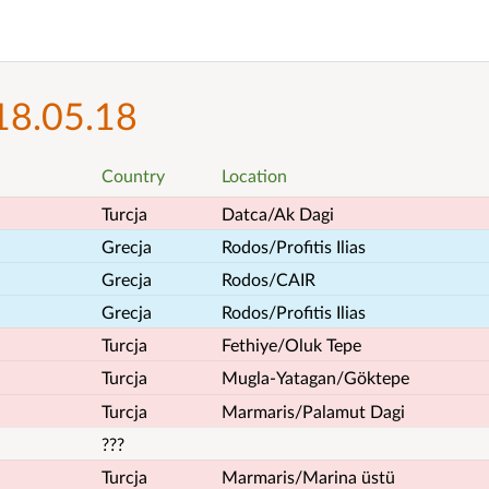
18.05.18
Country
Location
Turcja
Datca/Ak Dagi
Grecja
Rodos/Profitis Ilias
Grecja
Rodos/CAIR
Grecja
Rodos/Profitis Ilias
Turcja
Fethiye/Oluk Tepe
Turcja
Mugla-Yatagan/Göktepe
Turcja
Marmaris/Palamut Dagi
???
Turcja
Marmaris/Marina üstü