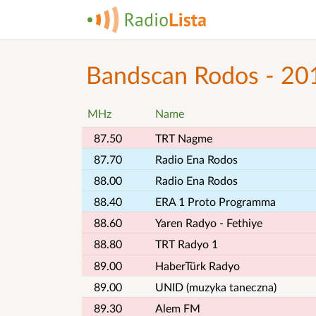
Bandscan Rodos - 20
MHz
Name
87.50
TRT Nagme
87.70
Radio Ena Rodos
88.00
Radio Ena Rodos
88.40
ERA 1 Proto Programma
88.60
Yaren Radyo - Fethiye
88.80
TRT Radyo 1
89.00
HaberTürk Radyo
89.00
UNID (muzyka taneczna)
89.30
Alem FM