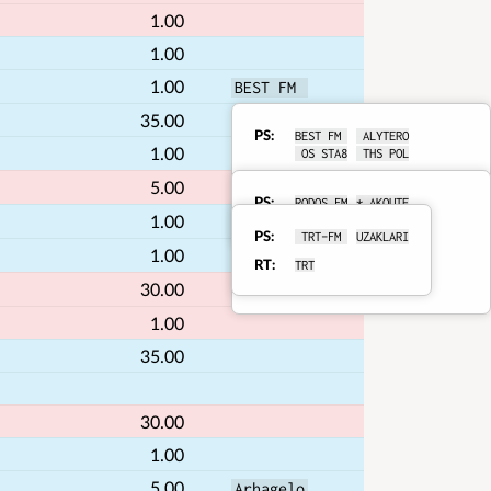
1.00
1.00
1.00
BEST FM 
35.00
PS
BEST FM 
 ALYTERO
RDS
1.00
RODOS FM
 OS STA8
 THS POL
RT
BEST FM - 103.1 - 
details
5.00
 TRT-FM 
WWW.BESTFM1031.GR - TEL 
PS
RODOS FM
* AKOUTE
RDS
22410 92608
1.00
 AKOUTE 
AKOUTE R
LIHNARI 
PS
 TRT-FM 
UZAKLARI
KOUTE RO
OUTE ROD
RDS
details
1.00
LIHNARI 
UTE RODO
TE RODOS
RT
TRT
RT
details
RODOS FM
30.00
 TRT FM 
1.00
35.00
30.00
1.00
5.00
Arhagelo