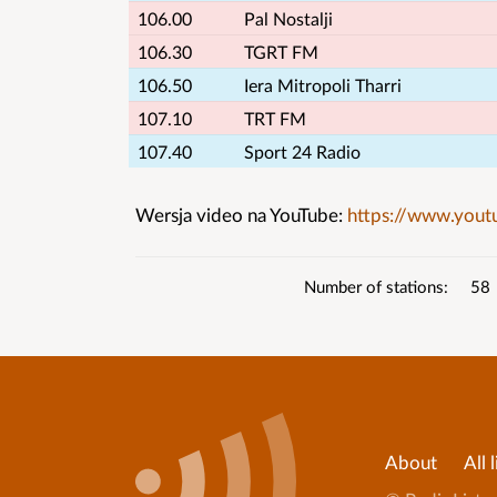
106.00
Pal Nostalji
106.30
TGRT FM
106.50
Iera Mitropoli Tharri
107.10
TRT FM
107.40
Sport 24 Radio
Wersja video na YouTube:
https://www.you
List
details
Number of stations
58
About
All l