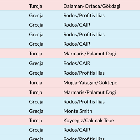
Turcja
Dalaman-Ortaca/Gökdagi
Grecja
Rodos/Profitis Ilias
Grecja
Rodos/CAIR
Grecja
Rodos/Profitis Ilias
Grecja
Rodos/CAIR
Turcja
Marmaris/Palamut Dagi
Grecja
Rodos/CAIR
Grecja
Rodos/Profitis Ilias
Turcja
Mugla-Yatagan/Göktepe
Turcja
Marmaris/Palamut Dagi
Grecja
Rodos/Profitis Ilias
Grecja
Monte Smith
Turcja
Köycegiz/Cakmak Tepe
Grecja
Rodos/CAIR
Grecja
Rodos/Profitis Ilias