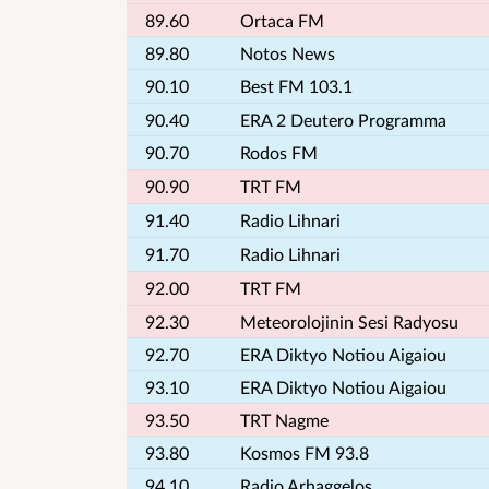
89.60
Ortaca FM
89.80
Notos News
90.10
Best FM 103.1
90.40
ERA 2 Deutero Programma
90.70
Rodos FM
90.90
TRT FM
91.40
Radio Lihnari
91.70
Radio Lihnari
92.00
TRT FM
92.30
Meteorolojinin Sesi Radyosu
92.70
ERA Diktyo Notiou Aigaiou
93.10
ERA Diktyo Notiou Aigaiou
93.50
TRT Nagme
93.80
Kosmos FM 93.8
94.10
Radio Arhaggelos