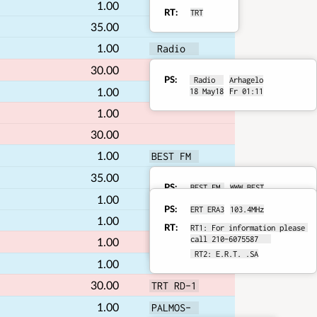
RDS
details
1.00
RT
TRT
35.00
details
1.00
 Radio  
30.00
TRTTURKU
PS
 Radio  
Arhagelo
RDS
1.00
18 May18
Fr 01:11
details
1.00
30.00
1.00
BEST FM 
35.00
ERT ERA3
PS
BEST FM 
WWW.BEST
RDS
1.00
BESTFM10
M1031.GR
PS
ERT ERA3
103.4MHz
RT
RDS
BEST FM - 103.1 - 
details
1.00
RT
RT1: For information please 
WWW.BESTFM1031.GR - TEL 
call 210-6075587   
1.00
details
22410 92608
 HABER  
 RT2: E.R.T. .SA
1.00
30.00
TRT RD-1
1.00
PALMOS- 