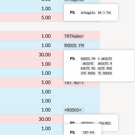
1.00
PS
Arhagelo
94.1 Fm 
RDS
5.00
TRT RD-3
details
1.00
TRTHaber
1.00
RODOS FM
30.00
TRTNAGME
PS
RODOS FM
* AKOUTE
RDS
1.00
 AKOUTE 
AKOUTE R
KOUTE RO
OUTE ROD
details
1.00
NOTOS FM
UTE RODO
TE RODOS
5.00
TRT RD-1
1.00
1.00
1.00
*RODOS* 
30.00
 TRT-FM 
PS
*RODOS* 
 PALMOS 
RDS
1.00
PS
 TRT-FM 