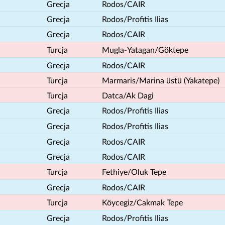
Grecja
Rodos/CAIR
Grecja
Rodos/Profitis Ilias
Grecja
Rodos/CAIR
Turcja
Mugla-Yatagan/Göktepe
Grecja
Rodos/CAIR
Turcja
Marmaris/Marina üstü (Yakatepe)
Turcja
Datca/Ak Dagi
Grecja
Rodos/Profitis Ilias
Grecja
Rodos/Profitis Ilias
Grecja
Rodos/CAIR
Grecja
Rodos/CAIR
Turcja
Fethiye/Oluk Tepe
Grecja
Rodos/CAIR
Turcja
Köycegiz/Cakmak Tepe
Grecja
Rodos/Profitis Ilias