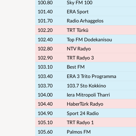
100.80
Sky FM 100
101.40
ERA Sport
101.70
Radio Arhaggelos
102.20
TRT Türkü
102.40
Top FM Dodekanisou
102.80
NTV Radyo
102.90
TRT Radyo 3
103.10
Best FM
103.40
ERA 3 Trito Programma
103.70
103.7 Sto Kokkino
104.00
Iera Mitropoli Tharri
104.40
HaberTürk Radyo
104.90
Sport 24 Radio
105.10
TRT Radyo 1
105.60
Palmos FM