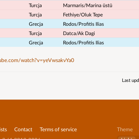
Turcja
Marmaris/Marina üstü
Turcja
Fethiye/Oluk Tepe
Grecja
Rodos/Profitis Ilias
Turcja
Datca/Ak Dagi
Grecja
Rodos/Profitis Ilias
tube.com/watch?v=yeVwsakvYa0
Last upd
ists
Contact
Terms of service
Theme