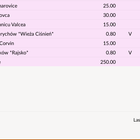
arovice
25.00
ovca
30.00
nicu Valcea
15.00
rychów *Wieża Ciśnień*
0.80
V
 Corvin
15.00
ków *Rajsko*
0.80
V
e
250.00
Las