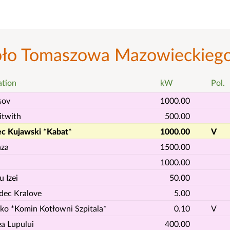
oło Tomaszowa Mazowieckieg
ation
kW
Pol.
șov
1000.00
itwith
500.00
ec Kujawski *Kabat*
1000.00
V
aza
1500.00
1000.00
 Izei
50.00
dec Kralove
5.00
sko *Komin Kotłowni Szpitala*
0.10
V
ea Lupului
400.00