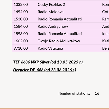
1332.00
Cesky Rozhlas 2
Kom
1494.00
Radio Moldova
Cot
1530.00
Radio Romania Actualitati
Ram
1584.00
Radio Andrychów
And
1593.00
Radio Romania Actualitati
Ion
1602.00
Twoje Radio AM Kraków
Kra
9710.00
Radio Vaticana
Bel
TEF 6686 NXP Silver (od 13.05.2025 r.)
List
Deepelec DP-666 (od 23.06.2026 r.)
details
Number of stations
16