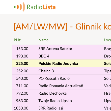
[AM/LW/MW] - Glinnik k
kHz
Name
Loc
153.00
SRR Antena Satelor
Bra
198.00
BBC 4
Dro
225.00
Polskie Radio Jedynka
Sol
252.00
Chaíne 3
Tip
540.00
P1-Kossuth Radio
Solt
711.00
Radio Romania Actualitati
Vadu
792.00
Radio Dechovka
Hra
963.00
Twoje Radio Lipsko
Lip
1053.00
SRR Radio Iasi
Val