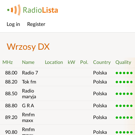
Log in
Register
Main
menu
Wrzosy DX
MHz
Name
Location
kW
Pol.
Country
Quality
88.00
Radio 7
Polska
5
88.20
Tok fm
Polska
5
Radio
88.50
Polska
5
maryja
88.80
G R A
Polska
5
Rmfm
89.20
Polska
5
maxx
Rmfm
90.80
Polska
5
maxx