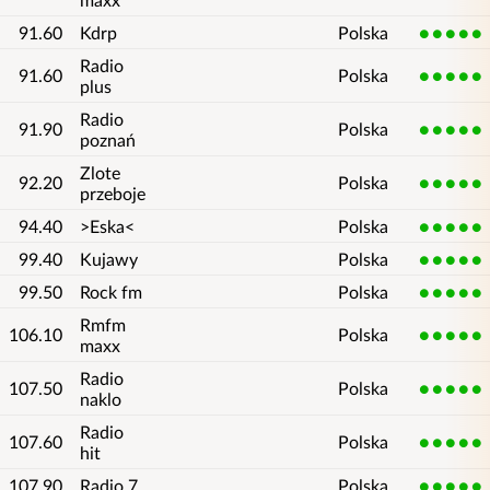
91.60
Kdrp
Polska
5
Radio
91.60
Polska
5
plus
Radio
91.90
Polska
5
poznań
Zlote
92.20
Polska
5
przeboje
94.40
>Eska<
Polska
5
99.40
Kujawy
Polska
5
99.50
Rock fm
Polska
5
Rmfm
106.10
Polska
5
maxx
Radio
107.50
Polska
5
naklo
Radio
107.60
Polska
5
hit
107.90
Radio 7
Polska
5