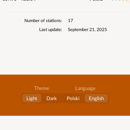
List
Number of stations
17
details
Last update
September 21, 2025
Theme
Language
Light
Dark
Polski
English
About
All lists
Contact
Terms of service
© RadioLista
Application
v3.61
2012-2026