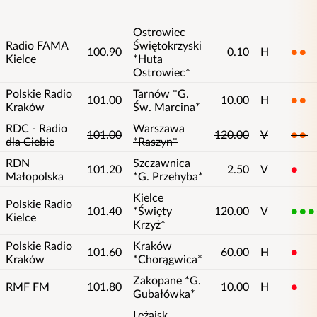
Ostrowiec
Radio FAMA
Świętokrzyski
100.90
0.10
H
2
Kielce
*Huta
Ostrowiec*
Polskie Radio
Tarnów *G.
101.00
10.00
H
2
Kraków
Św. Marcina*
RDC - Radio
Warszawa
101.00
120.00
V
2
dla Ciebie
*Raszyn*
RDN
Szczawnica
101.20
2.50
V
1
Małopolska
*G. Przehyba*
Kielce
Polskie Radio
101.40
*Święty
120.00
V
5
Kielce
Krzyż*
Polskie Radio
Kraków
101.60
60.00
H
1
Kraków
*Chorągwica*
Zakopane *G.
RMF FM
101.80
10.00
H
1
Gubałówka*
Leżajsk