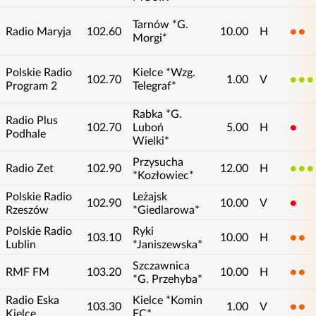
Tarnów *G.
Radio Maryja
102.60
10.00
H
2
Morgi*
Polskie Radio
Kielce *Wzg.
102.70
1.00
V
4
Program 2
Telegraf*
Rabka *G.
Radio Plus
102.70
Luboń
5.00
H
1
Podhale
Wielki*
Przysucha
Radio Zet
102.90
12.00
H
4
*Kozłowiec*
Polskie Radio
Leżajsk
102.90
10.00
V
1
Rzeszów
*Giedlarowa*
Polskie Radio
Ryki
103.10
10.00
H
2
Lublin
*Janiszewska*
Szczawnica
RMF FM
103.20
10.00
H
2
*G. Przehyba*
Radio Eska
Kielce *Komin
103.30
1.00
V
2
Kielce
EC*