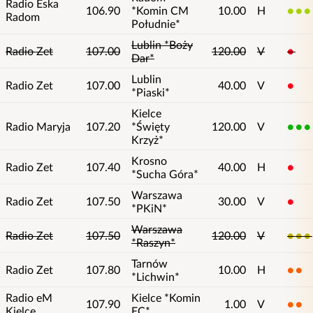
Radio Eska
106.90
*Komin CM
10.00
H
4
Radom
Południe*
Lublin *Boży
Radio Zet
107.00
120.00
V
1
Dar*
Lublin
Radio Zet
107.00
40.00
V
1
*Piaski*
Kielce
Radio Maryja
107.20
*Święty
120.00
V
5
Krzyż*
Krosno
Radio Zet
107.40
40.00
H
1
*Sucha Góra*
Warszawa
Radio Zet
107.50
30.00
V
1
*PKiN*
Warszawa
Radio Zet
107.50
120.00
V
3
*Raszyn*
Tarnów
Radio Zet
107.80
10.00
H
2
*Lichwin*
Radio eM
Kielce *Komin
107.90
1.00
V
2
Kielce
EC*