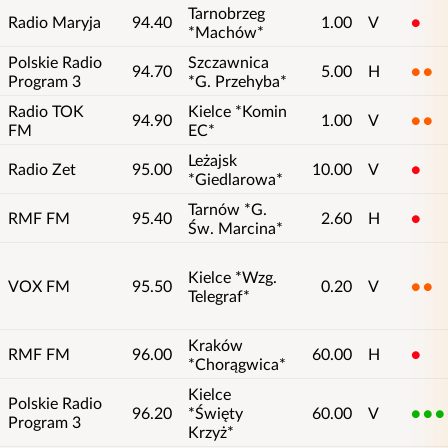
Tarnobrzeg
Radio Maryja
94.40
1.00
V
1
*Machów*
Polskie Radio
Szczawnica
94.70
5.00
H
2
Program 3
*G. Przehyba*
Radio TOK
Kielce *Komin
94.90
1.00
V
2
FM
EC*
Leżajsk
Radio Zet
95.00
10.00
V
1
*Giedlarowa*
Tarnów *G.
RMF FM
95.40
2.60
H
1
Św. Marcina*
Kielce *Wzg.
VOX FM
95.50
0.20
V
2
Telegraf*
Kraków
RMF FM
96.00
60.00
H
1
*Chorągwica*
Kielce
Polskie Radio
96.20
*Święty
60.00
V
5
Program 3
Krzyż*