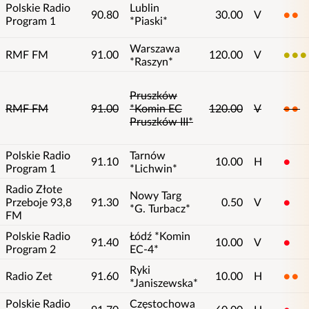
Polskie Radio
Lublin
90.80
30.00
V
2
Program 1
*Piaski*
Warszawa
RMF FM
91.00
120.00
V
3
*Raszyn*
Pruszków
RMF FM
91.00
*Komin EC
120.00
V
2
Pruszków III*
Polskie Radio
Tarnów
91.10
10.00
H
1
Program 1
*Lichwin*
Radio Złote
Nowy Targ
Przeboje 93,8
91.30
0.50
V
1
*G. Turbacz*
FM
Polskie Radio
Łódź *Komin
91.40
10.00
V
1
Program 2
EC-4*
Ryki
Radio Zet
91.60
10.00
H
2
*Janiszewska*
Polskie Radio
Częstochowa