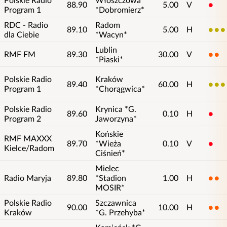
88.90
5.00
V
1
Program 1
*Dobromierz*
RDC - Radio
Radom
89.10
5.00
H
3
dla Ciebie
*Wacyn*
Lublin
RMF FM
89.30
30.00
V
2
*Piaski*
Polskie Radio
Kraków
89.40
60.00
H
3
Program 1
*Chorągwica*
Polskie Radio
Krynica *G.
89.60
0.10
H
1
Program 2
Jaworzyna*
Końskie
RMF MAXXX
89.70
*Wieża
0.10
V
1
Kielce/Radom
Ciśnień*
Mielec
Radio Maryja
89.80
*Stadion
1.00
H
2
MOSIR*
Polskie Radio
Szczawnica
90.00
10.00
H
2
Kraków
*G. Przehyba*