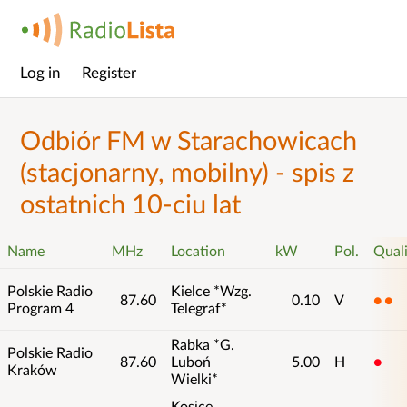
Log in
Register
Main
menu
Odbiór FM w Starachowicach
(stacjonarny, mobilny) - spis z
ostatnich 10-ciu lat
Name
MHz
Location
kW
Pol.
Qual
Polskie Radio
Kielce *Wzg.
87.60
0.10
V
2
Program 4
Telegraf*
Rabka *G.
Polskie Radio
87.60
Luboń
5.00
H
1
Kraków
Wielki*
Kosice