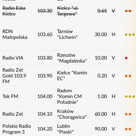
Radio Eska
Kielce *ul.
103.30
0.65
V
2
Kielce
Targowa*
RDN
Tarnów
103.60
30.00
H
3
Małopolska
*Lichwin*
Rzeszów
Radio VIA
103.80
10.00
V
1
*Magdalenka*
Radio Zet
Kielce *Komin
Gold 103,9
103.90
0.20
V
2
EC*
FM
Radom
Tok FM
104.00
*Komin CM
1.00
H
3
Południe*
Kraków
Radio Zet
104.10
60.00
H
2
*Chorągwica*
Polskie Radio
Lublin
104.20
90.00
V
2
Program 3
*Piaski*