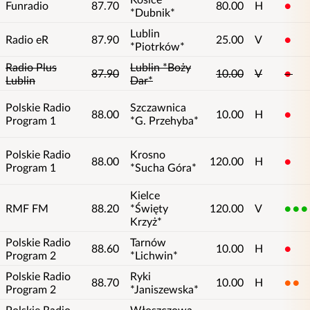
Funradio
87.70
80.00
H
1
*Dubnik*
Lublin
Radio eR
87.90
25.00
V
1
*Piotrków*
Radio Plus
Lublin *Boży
87.90
10.00
V
1
Lublin
Dar*
Polskie Radio
Szczawnica
88.00
10.00
H
1
Program 1
*G. Przehyba*
Polskie Radio
Krosno
88.00
120.00
H
1
Program 1
*Sucha Góra*
Kielce
RMF FM
88.20
*Święty
120.00
V
5
Krzyż*
Polskie Radio
Tarnów
88.60
10.00
H
1
Program 2
*Lichwin*
Polskie Radio
Ryki
88.70
10.00
H
2
Program 2
*Janiszewska*
Polskie Radio
Włoszczowa