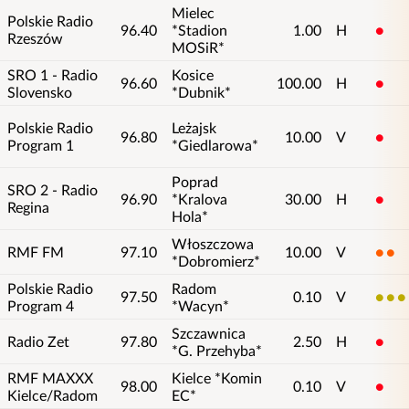
Mielec
Polskie Radio
96.40
*Stadion
1.00
H
1
Rzeszów
MOSiR*
SRO 1 - Radio
Kosice
96.60
100.00
H
1
Slovensko
*Dubnik*
Polskie Radio
Leżajsk
96.80
10.00
V
1
Program 1
*Giedlarowa*
Poprad
SRO 2 - Radio
96.90
*Kralova
30.00
H
1
Regina
Hola*
Włoszczowa
RMF FM
97.10
10.00
V
2
*Dobromierz*
Polskie Radio
Radom
97.50
0.10
V
3
Program 4
*Wacyn*
Szczawnica
Radio Zet
97.80
2.50
H
1
*G. Przehyba*
RMF MAXXX
Kielce *Komin
98.00
0.10
V
1
Kielce/Radom
EC*