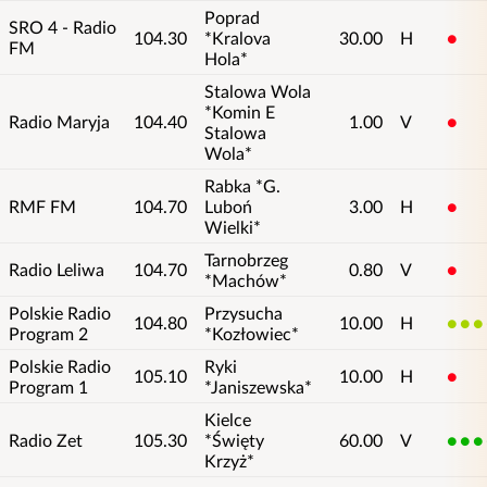
Poprad
SRO 4 - Radio
104.30
*Kralova
30.00
H
1
FM
Hola*
Stalowa Wola
*Komin E
Radio Maryja
104.40
1.00
V
1
Stalowa
Wola*
Rabka *G.
RMF FM
104.70
Luboń
3.00
H
1
Wielki*
Tarnobrzeg
Radio Leliwa
104.70
0.80
V
1
*Machów*
Polskie Radio
Przysucha
104.80
10.00
H
4
Program 2
*Kozłowiec*
Polskie Radio
Ryki
105.10
10.00
H
1
Program 1
*Janiszewska*
Kielce
Radio Zet
105.30
*Święty
60.00
V
5
Krzyż*