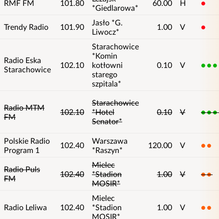
RMF FM
101.80
60.00
H
1
*Giedlarowa*
Jasło *G.
Trendy Radio
101.90
1.00
V
1
Liwocz*
Starachowice
*Komin
Radio Eska
102.10
kotłowni
0.10
V
5
Starachowice
starego
szpitala*
Starachowice
Radio MTM
102.10
*Hotel
0.10
V
5
FM
Senator*
Polskie Radio
Warszawa
102.40
120.00
V
2
Program 1
*Raszyn*
Mielec
Radio Puls
102.40
*Stadion
1.00
V
2
FM
MOSIR*
Mielec
Radio Leliwa
102.40
*Stadion
1.00
V
2
MOSIR*