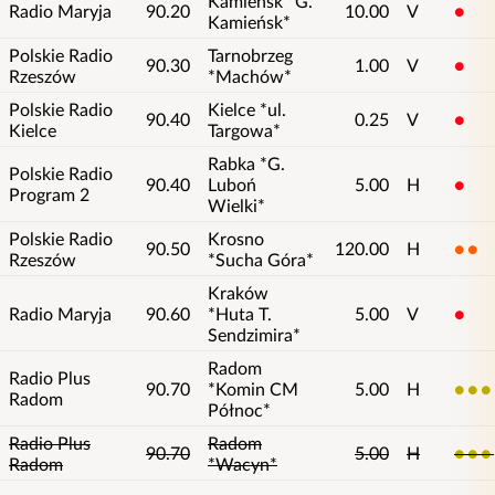
Kamieńsk *G.
Radio Maryja
90.20
10.00
V
1
Kamieńsk*
Polskie Radio
Tarnobrzeg
90.30
1.00
V
1
Rzeszów
*Machów*
Polskie Radio
Kielce *ul.
90.40
0.25
V
1
Kielce
Targowa*
Rabka *G.
Polskie Radio
90.40
Luboń
5.00
H
1
Program 2
Wielki*
Polskie Radio
Krosno
90.50
120.00
H
2
Rzeszów
*Sucha Góra*
Kraków
Radio Maryja
90.60
*Huta T.
5.00
V
1
Sendzimira*
Radom
Radio Plus
90.70
*Komin CM
5.00
H
3
Radom
Północ*
Radio Plus
Radom
90.70
5.00
H
3
Radom
*Wacyn*