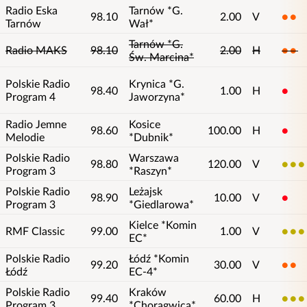
Radio Eska
Tarnów *G.
98.10
2.00
V
2
Tarnów
Wał*
Tarnów *G.
Radio MAKS
98.10
2.00
H
2
Św. Marcina*
Polskie Radio
Krynica *G.
98.40
1.00
H
1
Program 4
Jaworzyna*
Radio Jemne
Kosice
98.60
100.00
H
1
Melodie
*Dubnik*
Polskie Radio
Warszawa
98.80
120.00
V
3
Program 3
*Raszyn*
Polskie Radio
Leżajsk
98.90
10.00
V
1
Program 3
*Giedlarowa*
Kielce *Komin
RMF Classic
99.00
1.00
V
3
EC*
Polskie Radio
Łódź *Komin
99.20
30.00
V
2
Łódź
EC-4*
Polskie Radio
Kraków
99.40
60.00
H
3
Program 3
*Chorągwica*