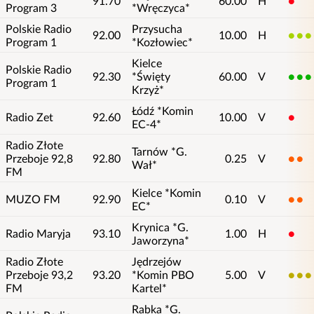
91.70
60.00
H
1
Program 3
*Wręczyca*
Polskie Radio
Przysucha
92.00
10.00
H
4
Program 1
*Kozłowiec*
Kielce
Polskie Radio
92.30
*Święty
60.00
V
5
Program 1
Krzyż*
Łódź *Komin
Radio Zet
92.60
10.00
V
1
EC-4*
Radio Złote
Tarnów *G.
Przeboje 92,8
92.80
0.25
V
2
Wał*
FM
Kielce *Komin
MUZO FM
92.90
0.10
V
2
EC*
Krynica *G.
Radio Maryja
93.10
1.00
H
1
Jaworzyna*
Radio Złote
Jędrzejów
Przeboje 93,2
93.20
*Komin PBO
5.00
V
3
FM
Kartel*
Rabka *G.