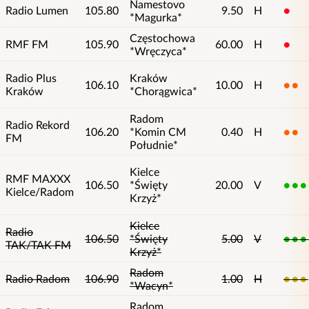
Namestovo
Radio Lumen
105.80
9.50
H
1
*Magurka*
Częstochowa
RMF FM
105.90
60.00
H
1
*Wręczyca*
Radio Plus
Kraków
106.10
10.00
H
2
Kraków
*Chorągwica*
Radom
Radio Rekord
106.20
*Komin CM
0.40
H
2
FM
Południe*
Kielce
RMF MAXXX
106.50
*Święty
20.00
V
5
Kielce/Radom
Krzyż*
Kielce
Radio
106.50
*Święty
5.00
V
5
TAK/TAK FM
Krzyż*
Radom
Radio Radom
106.90
1.00
H
3
*Wacyn*
Radom