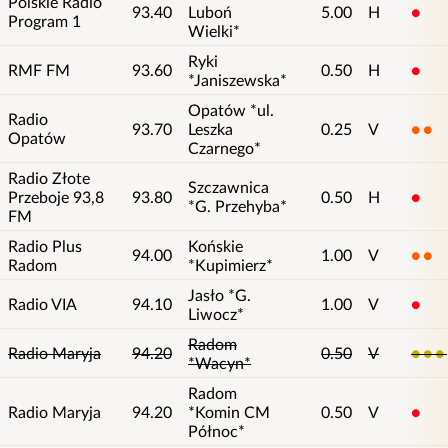
Polskie Radio
93.40
Luboń
5.00
H
1
Program 1
Wielki*
Ryki
RMF FM
93.60
0.50
H
1
*Janiszewska*
Opatów *ul.
Radio
93.70
Leszka
0.25
V
2
Opatów
Czarnego*
Radio Złote
Szczawnica
Przeboje 93,8
93.80
0.50
H
1
*G. Przehyba*
FM
Radio Plus
Końskie
94.00
1.00
V
2
Radom
*Kupimierz*
Jasło *G.
Radio VIA
94.10
1.00
V
1
Liwocz*
Radom
Radio Maryja
94.20
0.50
V
3
*Wacyn*
Radom
Radio Maryja
94.20
*Komin CM
0.50
V
1
Północ*