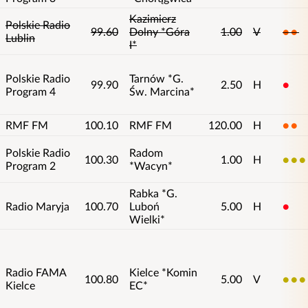
Kazimierz
Polskie Radio
99.60
Dolny *Góra
1.00
V
2
Lublin
I*
Polskie Radio
Tarnów *G.
99.90
2.50
H
1
Program 4
Św. Marcina*
RMF FM
100.10
RMF FM
120.00
H
2
Polskie Radio
Radom
100.30
1.00
H
3
Program 2
*Wacyn*
Rabka *G.
Radio Maryja
100.70
Luboń
5.00
H
1
Wielki*
Radio FAMA
Kielce *Komin
100.80
5.00
V
3
Kielce
EC*