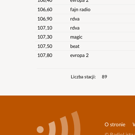
106,60
fajn radio
106,90
rdva
107,10
rdva
107,30
magic
107,50
beat
107,80
evropa 2
Informacje
Liczba stacji
89
o
wykazie
O stronie
© RadioLista