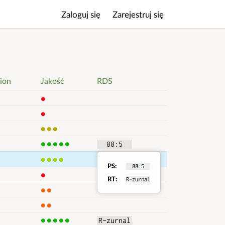
Zaloguj się
Zarejestruj się
Menu
główne
ion
Jakość
RDS
1
1
3
5
  88:5  
4
Rodzina 
PS
  88:5  
Informacje
1
RT
R-zurnal
o
2
2
RDS
5
R-zurnal