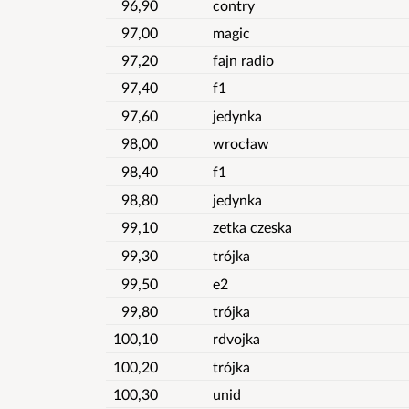
96,90
contry
97,00
magic
97,20
fajn radio
97,40
f1
97,60
jedynka
98,00
wrocław
98,40
f1
98,80
jedynka
99,10
zetka czeska
99,30
trójka
99,50
e2
99,80
trójka
100,10
rdvojka
100,20
trójka
100,30
unid