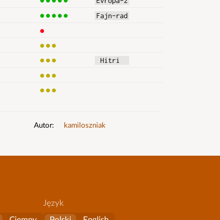
Evropa-2
5
Fajn-rad
1
3
3
 Hitri  
3
3
Autor
kamiloszniak
Język
Ciemny
Polski
English