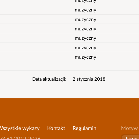
muzyczny
muzyczny
muzyczny
muzyczny
muzyczny
muzyczny
Data aktualizacji
2 stycznia 2018
Wszystkie wykazy
Kontakt
Regulamin
Motyw
Wersja
v3.61
2012-2026
Jasny