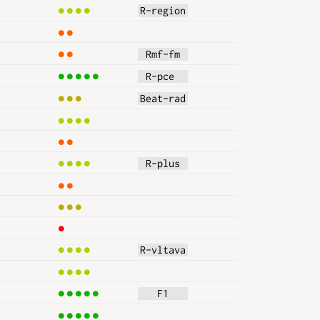
4
R-region
2
2
 Rmf-fm 
5
 R-pce  
3
Beat-rad
4
2
4
 R-plus 
2
3
1
4
R-vltava
4
5
   F1   
5