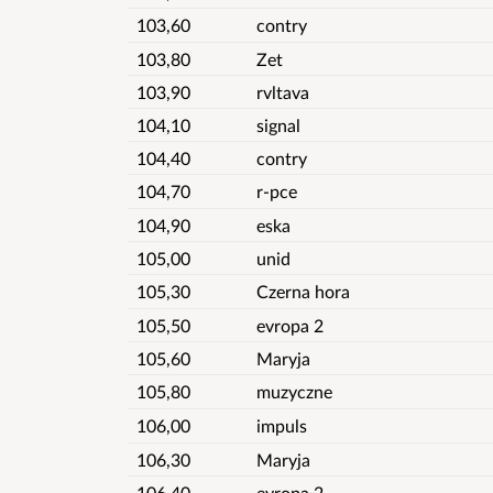
103,60
contry
103,80
Zet
103,90
rvltava
104,10
signal
104,40
contry
104,70
r-pce
104,90
eska
105,00
unid
105,30
Czerna hora
105,50
evropa 2
105,60
Maryja
105,80
muzyczne
106,00
impuls
106,30
Maryja
106,40
evropa 2