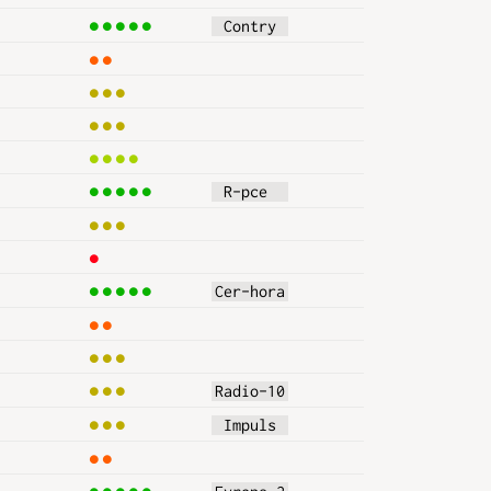
5
 Contry 
2
3
3
4
5
 R-pce  
3
1
5
Cer-hora
2
3
3
Radio-10
3
 Impuls 
2
5