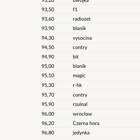
93,50
f1
93,60
radiozet
93,90
blanik
94,30
vysocina
94,50
contry
94,90
bit
95,00
blanik
95,10
magic
95,30
r-hk
95,70
contry
95,90
rzulnal
96,00
wrocław
96,20
Czerna hora
96,80
jedynka