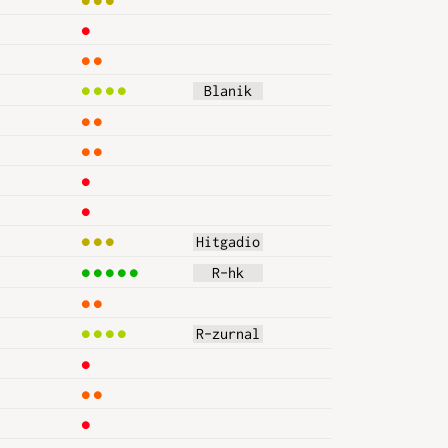
1
2
4
 Blanik 
2
2
1
1
3
Hitgadio
5
  R-hk  
2
4
R-zurnal
1
2
1