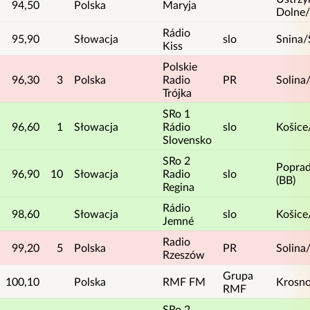
94,50
Polska
Maryja
Dolne
Rádio
95,90
Słowacja
slo
Snina/
Kiss
Polskie
96,30
3
Polska
Radio
PR
Solina
Trójka
SRo 1
96,60
1
Słowacja
Rádio
slo
Košice
Slovensko
SRo 2
Poprad
96,90
10
Słowacja
Radio
slo
(BB)
Regina
Rádio
98,60
Słowacja
slo
Košice
Jemné
Radio
99,20
5
Polska
PR
Solina
Rzeszów
Grupa
100,10
Polska
RMF FM
Krosn
RMF
SRo 2