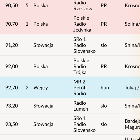
Radio
90,50
5
Polska
PR
Krosn
Rzeszów
Polskie
90,70
1
Polska
Radio
PR
Solina
Jedynka
SRo 1
91,20
Słowacja
Rádio
slo
Snina/
Slovensko
Polskie
92,00
Polska
Radio
PR
Krosn
Trójka
MR 2
92,70
2
Węgry
Petőfi
hun
Tokaj 
Rádió
Rádio
93,20
Słowacja
slo
Snina/
Lumen
SRo 1
Bardej
93,50
Słowacja
Rádio
slo
Magur
Slovensko
Ustrzy