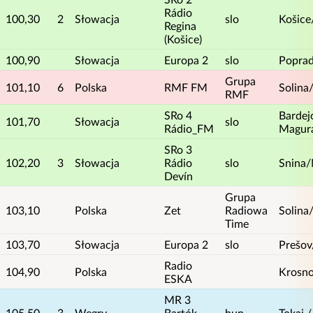
Rádio
100,30
2
Słowacja
slo
Košice
Regina
(Košice)
100,90
Słowacja
Europa 2
slo
Poprad
Grupa
101,10
6
Polska
RMF FM
Solina
RMF
SRo 4
Bardej
101,70
Słowacja
slo
Rádio_FM
Magur
SRo 3
102,20
3
Słowacja
Rádio
slo
Snina/
Devín
Grupa
103,10
Polska
Zet
Radiowa
Solina
Time
103,70
Słowacja
Europa 2
slo
Prešov
Radio
104,90
Polska
Krosn
ESKA
MR 3
105,50
3
Węgry
Bartók
hun
Tokaj 