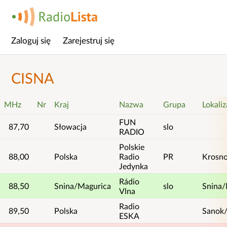
Zaloguj się
Zarejestruj się
Menu
główne
CISNA
MHz
Nr
Kraj
Nazwa
Grupa
Lokaliz
FUN
87,70
Słowacja
slo
RADIO
Polskie
88,00
Polska
Radio
PR
Krosn
Jedynka
Rádio
88,50
Snina/Magurica
slo
Snina/
Vlna
Radio
89,50
Polska
Sanok/
ESKA